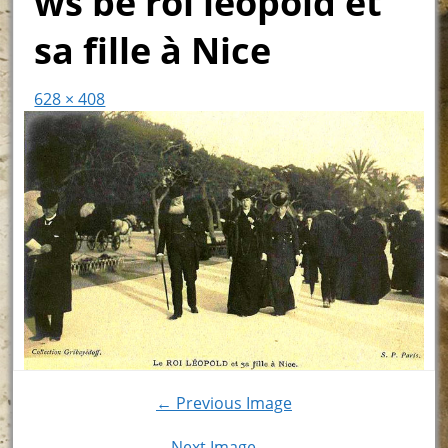
ws be roi léopold et
sa fille à Nice
628 × 408
← Previous Image
Next Image →