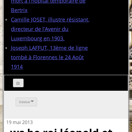
mort à l’hôpital temporaire de
Bertrix
Camille JOSET, illustre résistant,
directeur de l’Avenir du
Luxembourg en 1903.
Joseph LAFFUT, 13ème de ligne
tombé à Florennes le 24 Août
1914
Sidebar
19 mai 2013