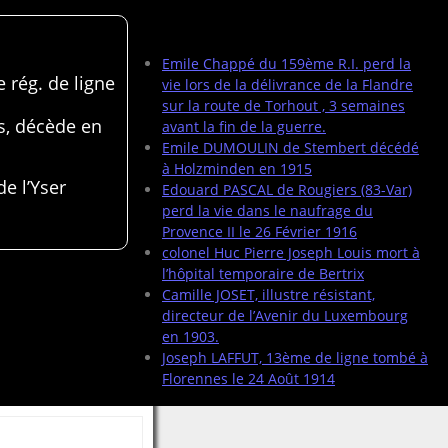
Articles récents
Emile Chappé du 159ème R.I. perd la
 rég. de ligne
vie lors de la délivrance de la Flandre
sur la route de Torhout , 3 semaines
s, décède en
avant la fin de la guerre.
Emile DUMOULIN de Stembert décédé
à Holzminden en 1915
de l’Yser
Edouard PASCAL de Rougiers (83-Var)
perd la vie dans le naufrage du
Provence II le 26 Février 1916
colonel Huc Pierre Joseph Louis mort à
l’hôpital temporaire de Bertrix
Camille JOSET, illustre résistant,
directeur de l’Avenir du Luxembourg
en 1903.
Joseph LAFFUT, 13ème de ligne tombé à
Florennes le 24 Août 1914