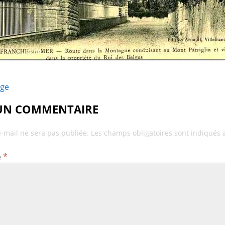
age
 UN COMMENTAIRE
e-mail ne sera pas publiée.
Les champs obligatoires sont indiqués
e
*