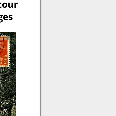
 tour
ges