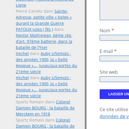
Ligne
Pierre Castetz
dans
Sainte-
Adresse, petite ville « belge »
durant la Grande Guerre
PATOUX jules ( fils )
dans
Nom
*
Nestor Maitrejean, 6ème rég.
d’art. 97ème batterie, dans la
bataille de l’Yser
E-mail
*
michel
dans
Auby s/Semois ;
des années 1900, la « belle
époque »…, jusqu’aux portes du
21ème siècle
Site web
michel
dans
Auby s/Semois ;
des années 1900, la « belle
époque »…, jusqu’aux portes du
21ème siècle
Spartz Romain
dans
Colonel
Damien BOURG ; la bataille de
Ce site utili
Merckem en 1918
données de v
Spartz Romain
dans
Colonel
Damien BOURG ; la bataille de