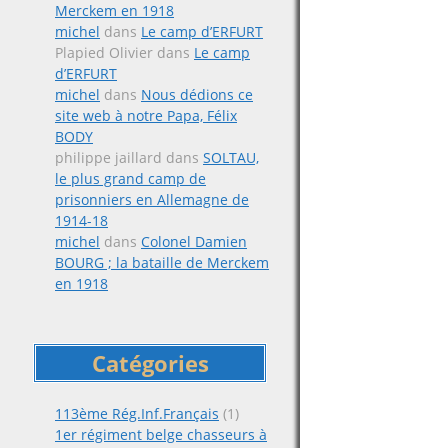
Merckem en 1918
michel
dans
Le camp d’ERFURT
Plapied Olivier
dans
Le camp
d’ERFURT
michel
dans
Nous dédions ce
site web à notre Papa, Félix
BODY
philippe jaillard
dans
SOLTAU,
le plus grand camp de
prisonniers en Allemagne de
1914-18
michel
dans
Colonel Damien
BOURG ; la bataille de Merckem
en 1918
Catégories
113ème Rég.Inf.Français
(1)
1er régiment belge chasseurs à