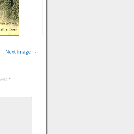
Next Image →
 avec
*