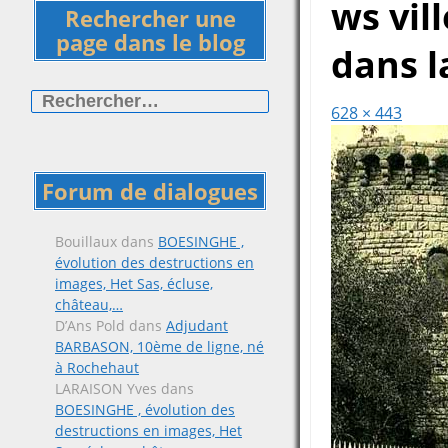
ws vil
Rechercher une
page dans le blog
dans l
Rechercher :
628 × 443
Forum de dialogues
Bouillaux
dans
BOESINGHE ,
évolution des destructions en
images, Het Sas, écluse,
château,…
D’Ans Pold
dans
Adjudant
BARBASON, 10ème de ligne, né
à Rochehaut
LARAISON Yves
dans
BOESINGHE , évolution des
destructions en images, Het