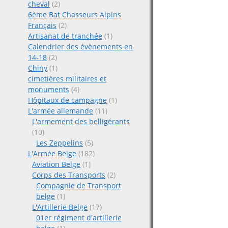
cheval
(2)
6ème Bat Chasseurs Alpins
Français
(2)
Artisanat de tranchée
(1)
Calendrier des évènements en
14-18
(2)
Chiny
(1)
cimetières militaires et
monuments
(4)
Hôpitaux de campagne
(1)
L'armée allemande
(11)
L'armement des belligérants
(10)
Les Zeppelins
(5)
L'Armée Belge
(182)
Aviation Belge
(1)
Corps des Transports
(2)
Compagnie de Transport
belge
(1)
L'Artillerie Belge
(17)
01er régiment d'artillerie