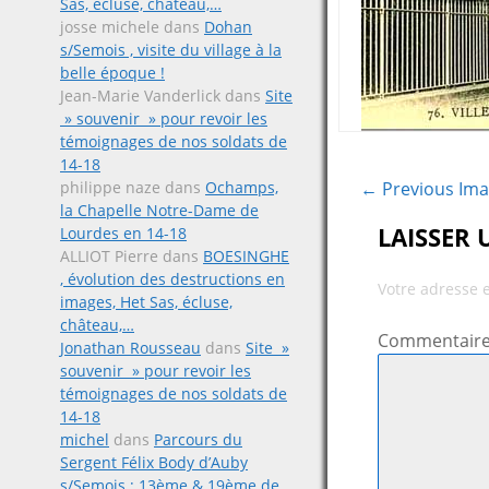
Sas, écluse, château,…
josse michele
dans
Dohan
s/Semois , visite du village à la
belle époque !
Jean-Marie Vanderlick
dans
Site
» souvenir » pour revoir les
témoignages de nos soldats de
14-18
philippe naze
dans
Ochamps,
← Previous Im
la Chapelle Notre-Dame de
LAISSER
Lourdes en 14-18
ALLIOT Pierre
dans
BOESINGHE
, évolution des destructions en
Votre adresse 
images, Het Sas, écluse,
château,…
Commentair
Jonathan Rousseau
dans
Site »
souvenir » pour revoir les
témoignages de nos soldats de
14-18
michel
dans
Parcours du
Sergent Félix Body d’Auby
s/Semois ; 13ème & 19ème de