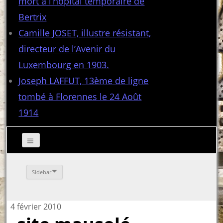
mort à l’hôpital temporaire de
Bertrix
Camille JOSET, illustre résistant,
directeur de l’Avenir du
Luxembourg en 1903.
Joseph LAFFUT, 13ème de ligne
tombé à Florennes le 24 Août
1914
Sidebar
4 février 2010