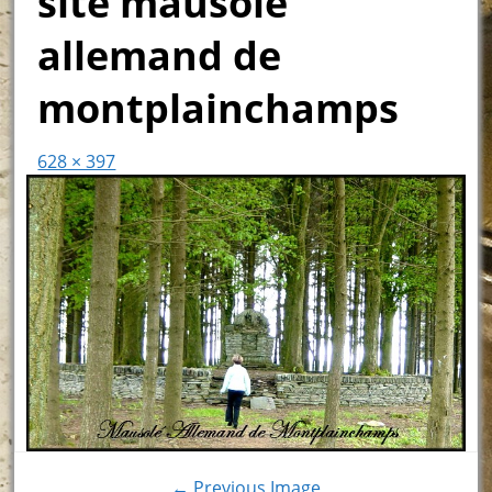
site mausolé
allemand de
montplainchamps
628 × 397
← Previous Image