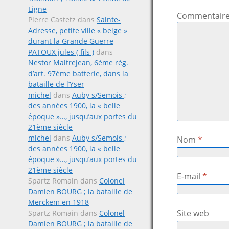
Ligne
Commentair
Pierre Castetz
dans
Sainte-
Adresse, petite ville « belge »
durant la Grande Guerre
PATOUX jules ( fils )
dans
Nestor Maitrejean, 6ème rég.
d’art. 97ème batterie, dans la
bataille de l’Yser
michel
dans
Auby s/Semois ;
des années 1900, la « belle
époque »…, jusqu’aux portes du
21ème siècle
michel
dans
Auby s/Semois ;
Nom
*
des années 1900, la « belle
époque »…, jusqu’aux portes du
21ème siècle
E-mail
*
Spartz Romain
dans
Colonel
Damien BOURG ; la bataille de
Merckem en 1918
Site web
Spartz Romain
dans
Colonel
Damien BOURG ; la bataille de