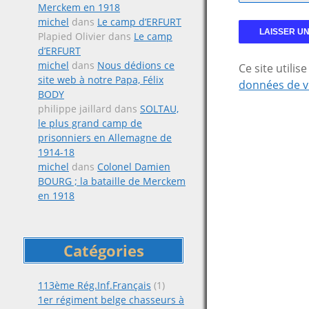
Merckem en 1918
michel
dans
Le camp d’ERFURT
Plapied Olivier
dans
Le camp
d’ERFURT
michel
dans
Nous dédions ce
Ce site utili
site web à notre Papa, Félix
données de v
BODY
philippe jaillard
dans
SOLTAU,
le plus grand camp de
prisonniers en Allemagne de
1914-18
michel
dans
Colonel Damien
BOURG ; la bataille de Merckem
en 1918
Catégories
113ème Rég.Inf.Français
(1)
1er régiment belge chasseurs à