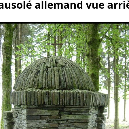
ausolé allemand vue arri