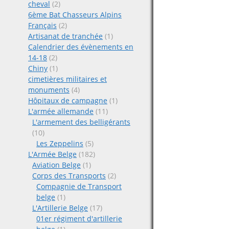
cheval
(2)
6ème Bat Chasseurs Alpins
Français
(2)
Artisanat de tranchée
(1)
Calendrier des évènements en
14-18
(2)
Chiny
(1)
cimetières militaires et
monuments
(4)
Hôpitaux de campagne
(1)
L'armée allemande
(11)
L'armement des belligérants
(10)
Les Zeppelins
(5)
L'Armée Belge
(182)
Aviation Belge
(1)
Corps des Transports
(2)
Compagnie de Transport
belge
(1)
L'Artillerie Belge
(17)
01er régiment d'artillerie