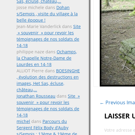
Sas, écluse, château,…
josse michele
dans
Dohan
s/Semois , visite du village à la
belle époque !
Jean-Marie Vanderlick
dans
Site
» souvenir » pour revoir les
témoignages de nos soldats de
14-18
philippe naze
dans
Ochamps,
la Chapelle Notre-Dame de
Lourdes en 14-18
ALLIOT Pierre
dans
BOESINGHE
, évolution des destructions en
images, Het Sas, écluse,
château,…
Jonathan Rousseau
dans
Site »
← Previous Im
souvenir » pour revoir les
témoignages de nos soldats de
LAISSER
14-18
michel
dans
Parcours du
Sergent Félix Body d’Auby
Votre adresse 
s/Semois ; 13ème & 19ème de