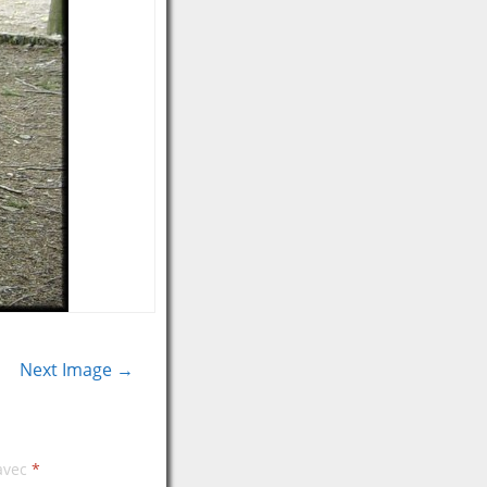
Next Image →
 avec
*