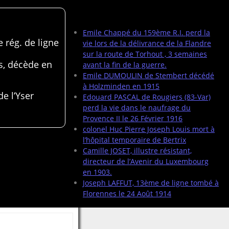
Articles récents
Emile Chappé du 159ème R.I. perd la
 rég. de ligne
vie lors de la délivrance de la Flandre
sur la route de Torhout , 3 semaines
s, décède en
avant la fin de la guerre.
Emile DUMOULIN de Stembert décédé
à Holzminden en 1915
de l’Yser
Edouard PASCAL de Rougiers (83-Var)
perd la vie dans le naufrage du
Provence II le 26 Février 1916
colonel Huc Pierre Joseph Louis mort à
l’hôpital temporaire de Bertrix
Camille JOSET, illustre résistant,
directeur de l’Avenir du Luxembourg
en 1903.
Joseph LAFFUT, 13ème de ligne tombé à
Florennes le 24 Août 1914