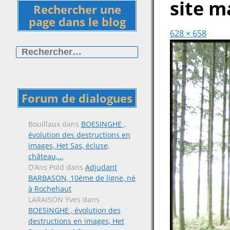
site m
Rechercher une
page dans le blog
628 × 658
Rechercher :
Forum de dialogues
Bouillaux
dans
BOESINGHE ,
évolution des destructions en
images, Het Sas, écluse,
château,…
D’Ans Pold
dans
Adjudant
BARBASON, 10ème de ligne, né
à Rochehaut
LARAISON Yves
dans
BOESINGHE , évolution des
destructions en images, Het