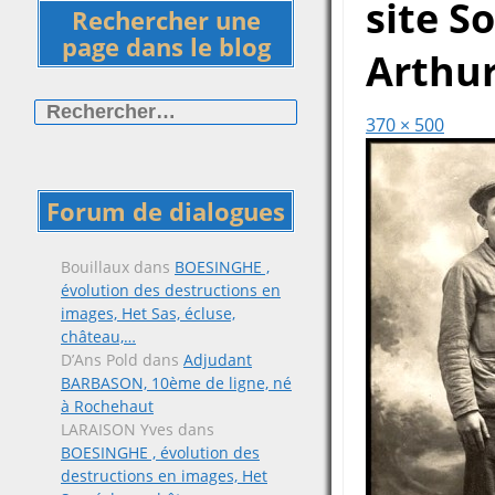
site S
Rechercher une
page dans le blog
Arthu
Rechercher :
370 × 500
Forum de dialogues
Bouillaux
dans
BOESINGHE ,
évolution des destructions en
images, Het Sas, écluse,
château,…
D’Ans Pold
dans
Adjudant
BARBASON, 10ème de ligne, né
à Rochehaut
LARAISON Yves
dans
BOESINGHE , évolution des
destructions en images, Het