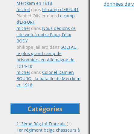
Merckem en 1918
données de v
michel
dans
Le camp d’ERFURT
Plapied Olivier
dans
Le camp
d’ERFURT
michel
dans
Nous dédions ce
site web à notre Papa, Félix
BODY
philippe jaillard
dans
SOLTAU,
le plus grand camp de
prisonniers en Allemagne de
1914-18
michel
dans
Colonel Damien
BOURG ; la bataille de Merckem
en 1918
Catégories
113ème Rég.Inf.Français
(1)
1er régiment belge chasseurs à