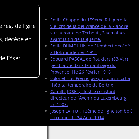
Articles récents
Emile Chappé du 159ème R.I. perd la
 rég. de ligne
vie lors de la délivrance de la Flandre
sur la route de Torhout , 3 semaines
s, décède en
avant la fin de la guerre.
Emile DUMOULIN de Stembert décédé
à Holzminden en 1915
de l’Yser
Edouard PASCAL de Rougiers (83-Var)
perd la vie dans le naufrage du
Provence II le 26 Février 1916
colonel Huc Pierre Joseph Louis mort à
l’hôpital temporaire de Bertrix
Camille JOSET, illustre résistant,
directeur de l’Avenir du Luxembourg
en 1903.
Joseph LAFFUT, 13ème de ligne tombé à
Florennes le 24 Août 1914