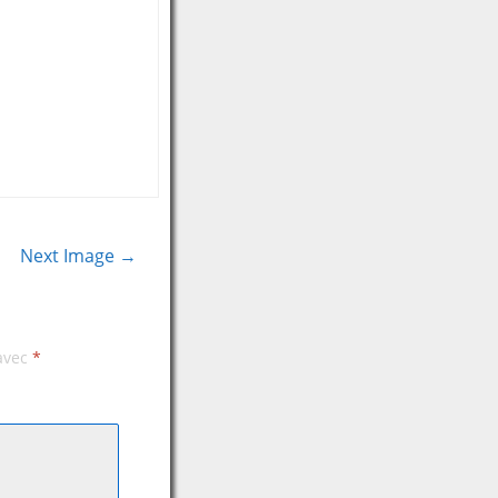
Next Image →
 avec
*