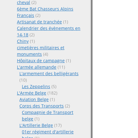
cheval
(2)
6ème Bat Chasseurs Alpins
Français
(2)
Artisanat de tranchée
(1)
Calendrier des évènements en
14-18
(2)
Chiny
(1)
cimetières militaires et
monuments
(4)
Hôpitaux de campagne
(1)
L'armée allemande
(11)
L'armement des belligérants
(10)
Les Zeppelins
(5)
L'Armée Belge
(182)
Aviation Belge
(1)
Corps des Transports
(2)
Compagnie de Transport
belge
(1)
L'Artillerie Belge
(17)
01er régiment d'artillerie