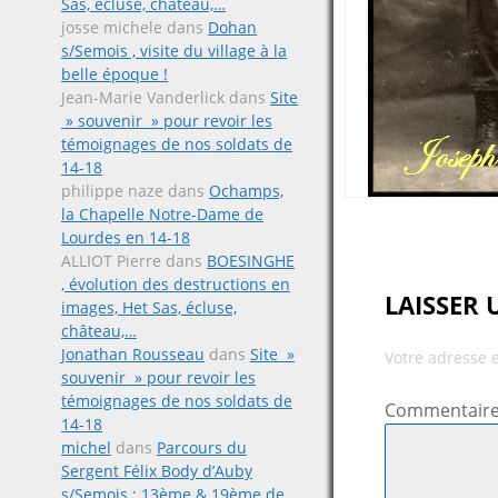
Sas, écluse, château,…
josse michele
dans
Dohan
s/Semois , visite du village à la
belle époque !
Jean-Marie Vanderlick
dans
Site
» souvenir » pour revoir les
témoignages de nos soldats de
14-18
philippe naze
dans
Ochamps,
la Chapelle Notre-Dame de
Lourdes en 14-18
ALLIOT Pierre
dans
BOESINGHE
, évolution des destructions en
LAISSER
images, Het Sas, écluse,
château,…
Jonathan Rousseau
dans
Site »
Votre adresse 
souvenir » pour revoir les
témoignages de nos soldats de
Commentair
14-18
michel
dans
Parcours du
Sergent Félix Body d’Auby
s/Semois ; 13ème & 19ème de