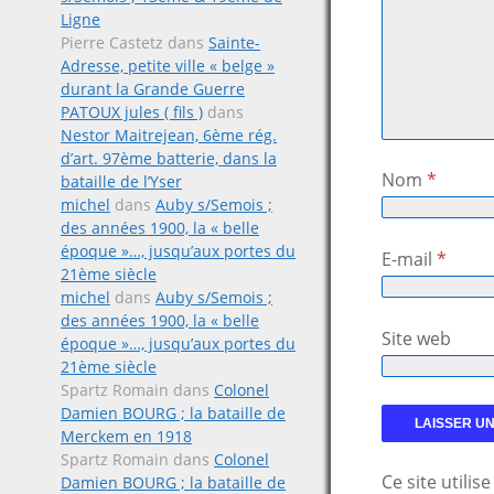
Ligne
Pierre Castetz
dans
Sainte-
Adresse, petite ville « belge »
durant la Grande Guerre
PATOUX jules ( fils )
dans
Nestor Maitrejean, 6ème rég.
d’art. 97ème batterie, dans la
Nom
*
bataille de l’Yser
michel
dans
Auby s/Semois ;
des années 1900, la « belle
époque »…, jusqu’aux portes du
E-mail
*
21ème siècle
michel
dans
Auby s/Semois ;
des années 1900, la « belle
Site web
époque »…, jusqu’aux portes du
21ème siècle
Spartz Romain
dans
Colonel
Damien BOURG ; la bataille de
Merckem en 1918
Spartz Romain
dans
Colonel
Ce site utili
Damien BOURG ; la bataille de