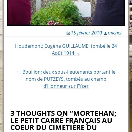
15 février 2010
michel
Post
Houdemont; Eugène GUILLAUME, tombé le 24
Août 1914 →
navigation
← Bouillon; deux sous-lieutenants portant le
nom de PUTZEYS, tombés au champ
d’Honneur sur l’Yser
3 THOUGHTS ON “MORTEHAN;
LE PETIT CARRÉ FRANÇAIS AU
COEUR DU CIMETIÈRE DU