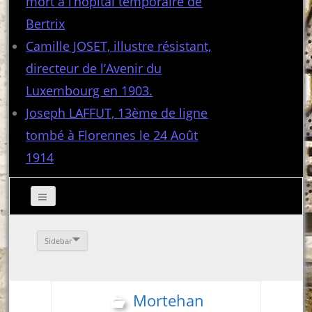
mort à l’hôpital temporaire de
Bertrix
Camille JOSET, illustre résistant,
directeur de l’Avenir du
Luxembourg en 1903.
Joseph LAFFUT, 13ème de ligne
tombé à Florennes le 24 Août
1914
Sidebar
Mortehan