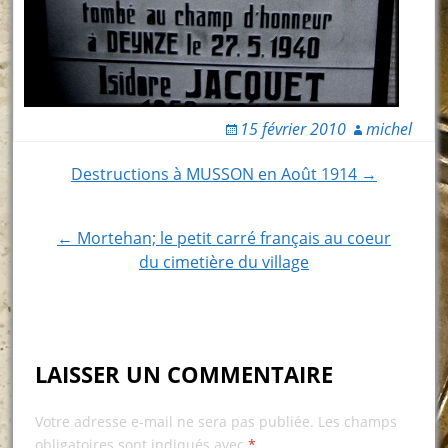
15 février 2010
michel
Post
Destructions à MUSSON en Août 1914 →
navigation
← Mortehan; le petit carré français au coeur
du cimetière du village
LAISSER UN COMMENTAIRE
Votre adresse e-mail ne sera pas publiée.
Les champs
obligatoires sont indiqués avec
*