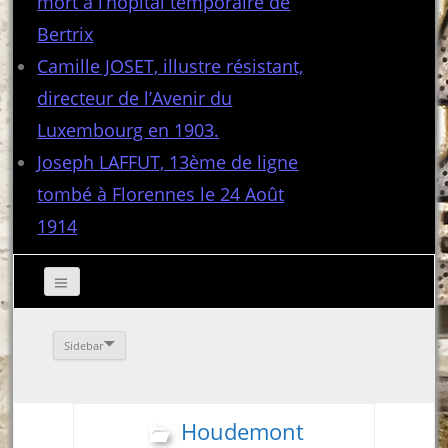
mort à l’hôpital temporaire de
Bertrix
Camille JOSET, illustre résistant,
directeur de l’Avenir du
Luxembourg en 1903.
Joseph LAFFUT, 13ème de ligne
tombé à Florennes le 24 Août
1914
Sidebar
Houdemont