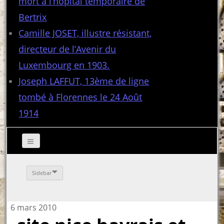
mort à l’hôpital temporaire de
Bertrix
Camille JOSET, illustre résistant,
directeur de l’Avenir du
Luxembourg en 1903.
Joseph LAFFUT, 13ème de ligne
tombé à Florennes le 24 Août
1914
Sidebar
6 mars 2010