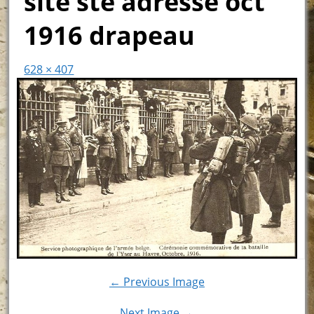
site ste adresse oct
1916 drapeau
628 × 407
← Previous Image
Next Image →