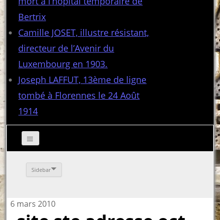
mort à l’hôpital temporaire de
Bertrix
Camille JOSET, illustre résistant,
directeur de l’Avenir du
Luxembourg en 1903.
Joseph LAFFUT, 13ème de ligne
tombé à Florennes le 24 Août
1914
Sidebar
6 mars 2010