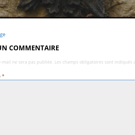
age
 UN COMMENTAIRE
e-mail ne sera pas publiée.
Les champs obligatoires sont indiqués
e
*