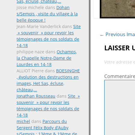
Sas, écluse, château,…
josse michele
dans
Dohan
s/Semois , visite du village à la
belle époque !
Jean-Marie Vanderlick
dans
Site
» souvenir » pour revoir les
← Previous Im
témoignages de nos soldats de
14-18
LAISSER
philippe naze
dans
Ochamps,
la Chapelle Notre-Dame de
Votre adresse 
Lourdes en 14-18
ALLIOT Pierre
dans
BOESINGHE
Commentair
, évolution des destructions en
images, Het Sas, écluse,
château,…
Jonathan Rousseau
dans
Site »
souvenir » pour revoir les
témoignages de nos soldats de
14-18
michel
dans
Parcours du
Sergent Félix Body d’Auby
s/Semois ; 13ème & 19ème de