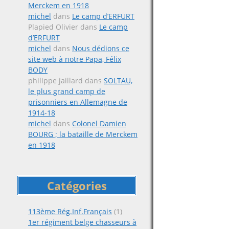
Merckem en 1918
michel
dans
Le camp d’ERFURT
Plapied Olivier
dans
Le camp
d’ERFURT
michel
dans
Nous dédions ce
site web à notre Papa, Félix
BODY
philippe jaillard
dans
SOLTAU,
le plus grand camp de
prisonniers en Allemagne de
1914-18
michel
dans
Colonel Damien
BOURG ; la bataille de Merckem
en 1918
Catégories
113ème Rég.Inf.Français
(1)
1er régiment belge chasseurs à