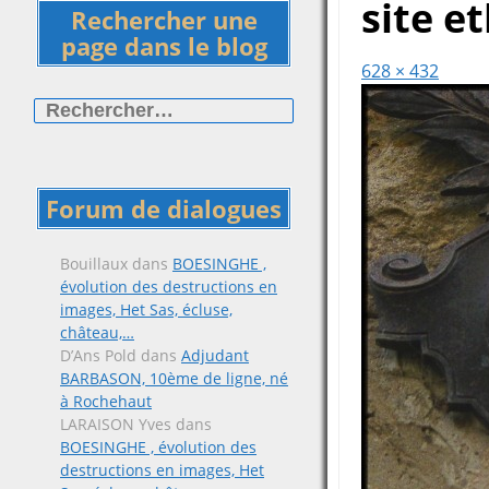
site e
Rechercher une
page dans le blog
628 × 432
Rechercher :
Forum de dialogues
Bouillaux
dans
BOESINGHE ,
évolution des destructions en
images, Het Sas, écluse,
château,…
D’Ans Pold
dans
Adjudant
BARBASON, 10ème de ligne, né
à Rochehaut
LARAISON Yves
dans
BOESINGHE , évolution des
destructions en images, Het