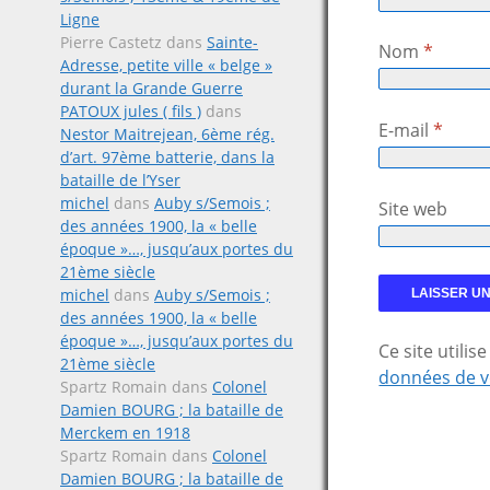
Ligne
Pierre Castetz
dans
Sainte-
Nom
*
Adresse, petite ville « belge »
durant la Grande Guerre
PATOUX jules ( fils )
dans
E-mail
*
Nestor Maitrejean, 6ème rég.
d’art. 97ème batterie, dans la
bataille de l’Yser
michel
dans
Auby s/Semois ;
Site web
des années 1900, la « belle
époque »…, jusqu’aux portes du
21ème siècle
michel
dans
Auby s/Semois ;
des années 1900, la « belle
époque »…, jusqu’aux portes du
Ce site utili
21ème siècle
données de v
Spartz Romain
dans
Colonel
Damien BOURG ; la bataille de
Merckem en 1918
Spartz Romain
dans
Colonel
Damien BOURG ; la bataille de