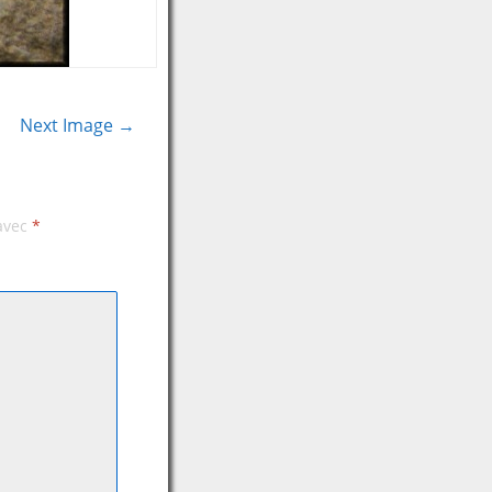
Next Image →
 avec
*