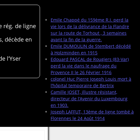
Articles récents
Emile Chappé du 159ème R.I. perd la
 rég. de ligne
vie lors de la délivrance de la Flandre
sur la route de Torhout , 3 semaines
s, décède en
avant la fin de la guerre.
Emile DUMOULIN de Stembert décédé
à Holzminden en 1915
de l’Yser
Edouard PASCAL de Rougiers (83-Var)
perd la vie dans le naufrage du
Provence II le 26 Février 1916
colonel Huc Pierre Joseph Louis mort à
l’hôpital temporaire de Bertrix
Camille JOSET, illustre résistant,
directeur de l’Avenir du Luxembourg
en 1903.
Joseph LAFFUT, 13ème de ligne tombé à
Florennes le 24 Août 1914