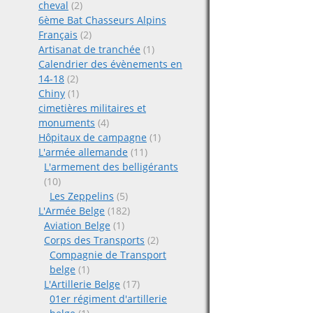
cheval
(2)
6ème Bat Chasseurs Alpins
Français
(2)
Artisanat de tranchée
(1)
Calendrier des évènements en
14-18
(2)
Chiny
(1)
cimetières militaires et
monuments
(4)
Hôpitaux de campagne
(1)
L'armée allemande
(11)
L'armement des belligérants
(10)
Les Zeppelins
(5)
L'Armée Belge
(182)
Aviation Belge
(1)
Corps des Transports
(2)
Compagnie de Transport
belge
(1)
L'Artillerie Belge
(17)
01er régiment d'artillerie