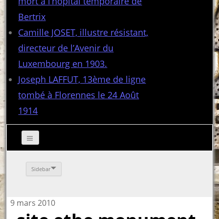
mort à l’hôpital temporaire de
Bertrix
Camille JOSET, illustre résistant,
directeur de l’Avenir du
Luxembourg en 1903.
Joseph LAFFUT, 13ème de ligne
tombé à Florennes le 24 Août
1914
Sidebar
9 mars 2010