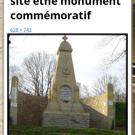
site ethe monument
commémoratif
628 × 743