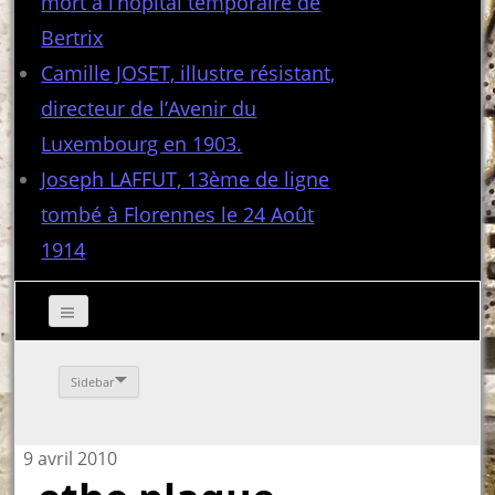
mort à l’hôpital temporaire de
Bertrix
Camille JOSET, illustre résistant,
directeur de l’Avenir du
Luxembourg en 1903.
Joseph LAFFUT, 13ème de ligne
tombé à Florennes le 24 Août
1914
Sidebar
9 avril 2010