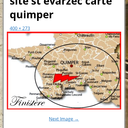
site st evarzec carte
quimper
400 × 273
Next Image →