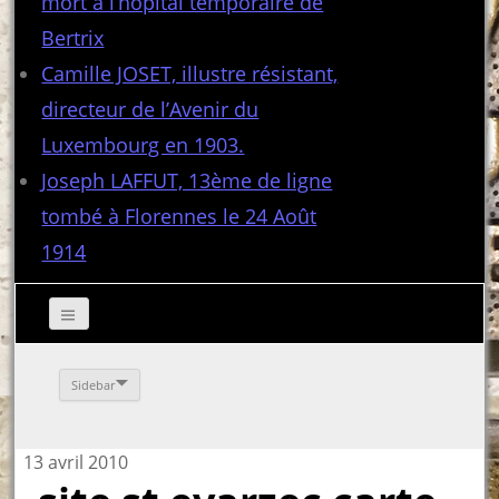
mort à l’hôpital temporaire de
Bertrix
Camille JOSET, illustre résistant,
directeur de l’Avenir du
Luxembourg en 1903.
Joseph LAFFUT, 13ème de ligne
tombé à Florennes le 24 Août
1914
Sidebar
13 avril 2010