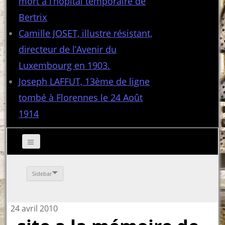
mort à l’hôpital temporaire de
Bertrix
Camille JOSET, illustre résistant,
directeur de l’Avenir du
Luxembourg en 1903.
Joseph LAFFUT, 13ème de ligne
tombé à Florennes le 24 Août
1914
Sidebar
24 avril 2010