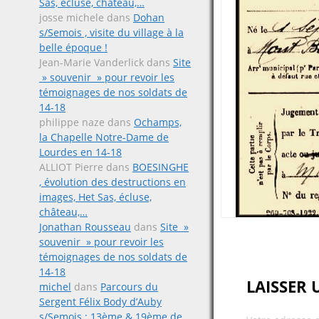
Sas, écluse, château,…
josse michele
dans
Dohan
s/Semois , visite du village à la
belle époque !
Jean-Marie Vanderlick
dans
Site
» souvenir » pour revoir les
témoignages de nos soldats de
14-18
philippe naze
dans
Ochamps,
la Chapelle Notre-Dame de
Lourdes en 14-18
ALLIOT Pierre
dans
BOESINGHE
, évolution des destructions en
images, Het Sas, écluse,
château,…
Jonathan Rousseau
dans
Site »
souvenir » pour revoir les
témoignages de nos soldats de
14-18
LAISSER
michel
dans
Parcours du
Sergent Félix Body d’Auby
s/Semois ; 13ème & 19ème de