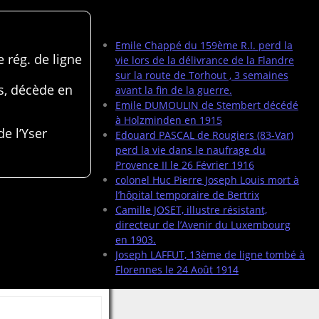
Articles récents
Emile Chappé du 159ème R.I. perd la
 rég. de ligne
vie lors de la délivrance de la Flandre
sur la route de Torhout , 3 semaines
s, décède en
avant la fin de la guerre.
Emile DUMOULIN de Stembert décédé
à Holzminden en 1915
de l’Yser
Edouard PASCAL de Rougiers (83-Var)
perd la vie dans le naufrage du
Provence II le 26 Février 1916
colonel Huc Pierre Joseph Louis mort à
l’hôpital temporaire de Bertrix
Camille JOSET, illustre résistant,
directeur de l’Avenir du Luxembourg
en 1903.
Joseph LAFFUT, 13ème de ligne tombé à
Florennes le 24 Août 1914