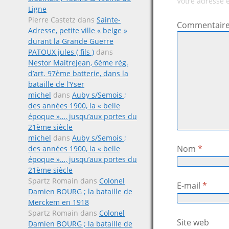
Votre adresse 
Ligne
Pierre Castetz
dans
Sainte-
Commentair
Adresse, petite ville « belge »
durant la Grande Guerre
PATOUX jules ( fils )
dans
Nestor Maitrejean, 6ème rég.
d’art. 97ème batterie, dans la
bataille de l’Yser
michel
dans
Auby s/Semois ;
des années 1900, la « belle
époque »…, jusqu’aux portes du
21ème siècle
michel
dans
Auby s/Semois ;
Nom
*
des années 1900, la « belle
époque »…, jusqu’aux portes du
21ème siècle
Spartz Romain
dans
Colonel
E-mail
*
Damien BOURG ; la bataille de
Merckem en 1918
Spartz Romain
dans
Colonel
Site web
Damien BOURG ; la bataille de