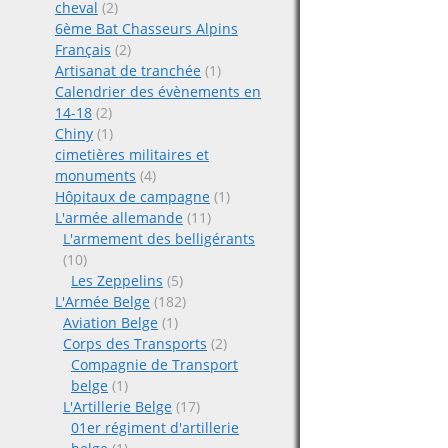
cheval
(2)
6ème Bat Chasseurs Alpins
Français
(2)
Artisanat de tranchée
(1)
Calendrier des évènements en
14-18
(2)
Chiny
(1)
cimetières militaires et
monuments
(4)
Hôpitaux de campagne
(1)
L'armée allemande
(11)
L'armement des belligérants
(10)
Les Zeppelins
(5)
L'Armée Belge
(182)
Aviation Belge
(1)
Corps des Transports
(2)
Compagnie de Transport
belge
(1)
L'Artillerie Belge
(17)
01er régiment d'artillerie