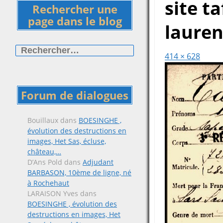
site ta
Rechercher une
page dans le blog
lauren
Rechercher :
414 × 628
Forum de dialogues
Bouillaux
dans
BOESINGHE ,
évolution des destructions en
images, Het Sas, écluse,
château,…
D’Ans Pold
dans
Adjudant
BARBASON, 10ème de ligne, né
à Rochehaut
LARAISON Yves
dans
BOESINGHE , évolution des
destructions en images, Het