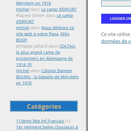
Merckem en 1918
michel
dans
Le camp d’ERFURT
Plapied Olivier
dans
Le camp
d’ERFURT
michel
dans
Nous dédions ce
site web à notre Papa, Félix
Ce site utili
BODY
données de v
philippe jaillard
dans
SOLTAU,
le plus grand camp de
prisonniers en Allemagne de
1914-18
michel
dans
Colonel Damien
BOURG ; la bataille de Merckem
en 1918
Catégories
113ème Rég.Inf.Français
(1)
1er régiment belge chasseurs à