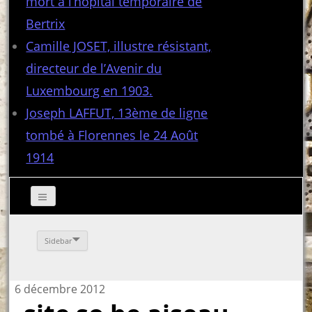
mort à l’hôpital temporaire de
Bertrix
Camille JOSET, illustre résistant,
directeur de l’Avenir du
Luxembourg en 1903.
Joseph LAFFUT, 13ème de ligne
tombé à Florennes le 24 Août
1914
Sidebar
6 décembre 2012