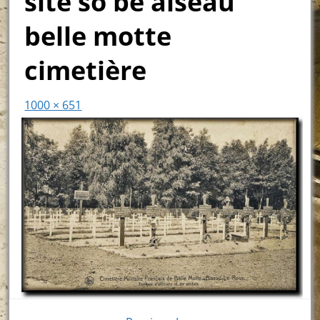
site so be aiseau
belle motte
cimetière
1000 × 651