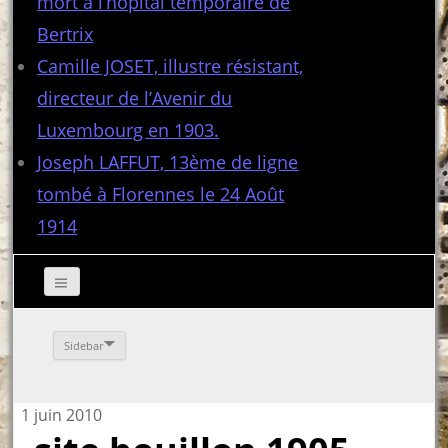
mort à l’hôpital temporaire de
Bertrix
Camille JOSET, illustre résistant,
directeur de l’Avenir du
Luxembourg en 1903.
Joseph LAFFUT, 13ème de ligne
tombé à Florennes le 24 Août
1914
Sidebar
1 juin 2010