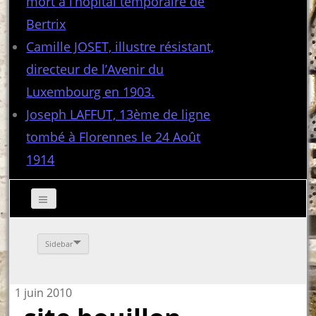
mort à l’hôpital temporaire de
Bertrix
Camille JOSET, illustre résistant,
directeur de l’Avenir du
Luxembourg en 1903.
Joseph LAFFUT, 13ème de ligne
tombé à Florennes le 24 Août
1914
Sidebar
1 juin 2010