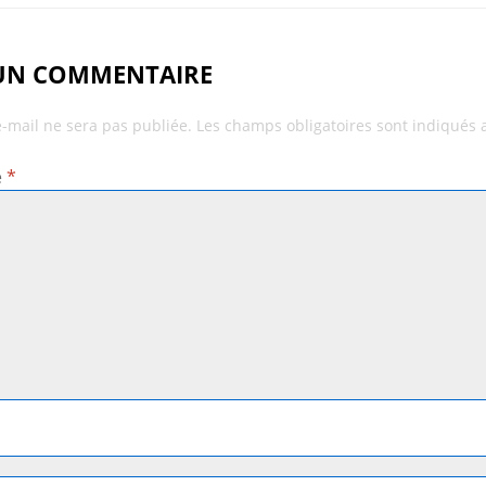
 UN COMMENTAIRE
e-mail ne sera pas publiée.
Les champs obligatoires sont indiqués
e
*