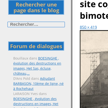
site c
Rechercher une
page dans le blog
bimote
Rechercher :
850 × 419
Forum de dialogues
Bouillaux
dans
BOESINGHE ,
évolution des destructions en
images, Het Sas, écluse,
château,…
D’Ans Pold
dans
Adjudant
BARBASON, 10ème de ligne, né
à Rochehaut
LARAISON Yves
dans
BOESINGHE , évolution des
destructions en images, Het