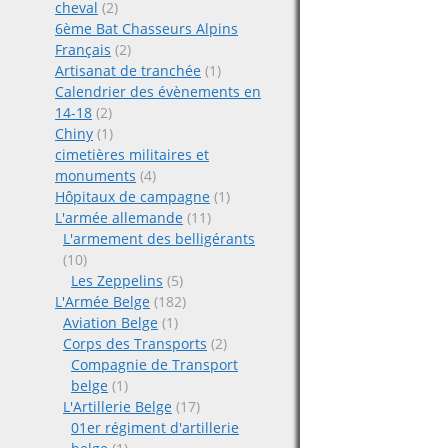
cheval
(2)
6ème Bat Chasseurs Alpins
Français
(2)
Artisanat de tranchée
(1)
Calendrier des évènements en
14-18
(2)
Chiny
(1)
cimetières militaires et
monuments
(4)
Hôpitaux de campagne
(1)
L'armée allemande
(11)
L'armement des belligérants
(10)
Les Zeppelins
(5)
L'Armée Belge
(182)
Aviation Belge
(1)
Corps des Transports
(2)
Compagnie de Transport
belge
(1)
L'Artillerie Belge
(17)
01er régiment d'artillerie