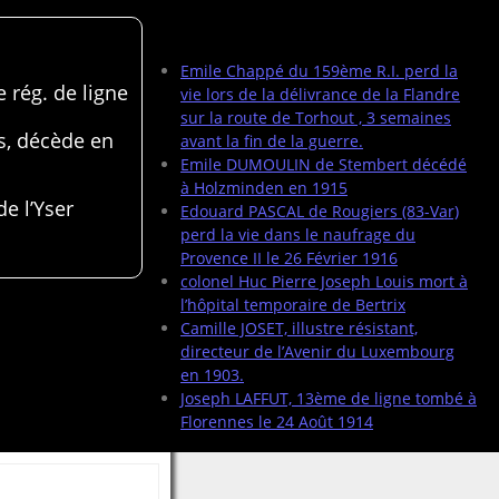
Articles récents
Emile Chappé du 159ème R.I. perd la
 rég. de ligne
vie lors de la délivrance de la Flandre
sur la route de Torhout , 3 semaines
s, décède en
avant la fin de la guerre.
Emile DUMOULIN de Stembert décédé
à Holzminden en 1915
de l’Yser
Edouard PASCAL de Rougiers (83-Var)
perd la vie dans le naufrage du
Provence II le 26 Février 1916
colonel Huc Pierre Joseph Louis mort à
l’hôpital temporaire de Bertrix
Camille JOSET, illustre résistant,
directeur de l’Avenir du Luxembourg
en 1903.
Joseph LAFFUT, 13ème de ligne tombé à
Florennes le 24 Août 1914