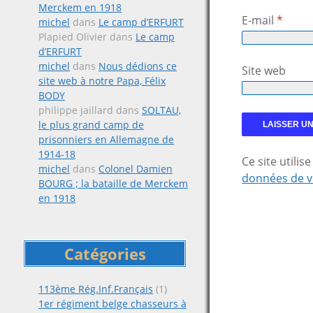
Merckem en 1918
E-mail
*
michel
dans
Le camp d’ERFURT
Plapied Olivier
dans
Le camp
d’ERFURT
michel
dans
Nous dédions ce
Site web
site web à notre Papa, Félix
BODY
philippe jaillard
dans
SOLTAU,
le plus grand camp de
prisonniers en Allemagne de
1914-18
Ce site utili
michel
dans
Colonel Damien
données de v
BOURG ; la bataille de Merckem
en 1918
Catégories
113ème Rég.Inf.Français
(1)
1er régiment belge chasseurs à