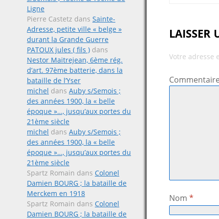
Ligne
Pierre Castetz
dans
Sainte-
Adresse, petite ville « belge »
LAISSER
durant la Grande Guerre
PATOUX jules ( fils )
dans
Votre adresse 
Nestor Maitrejean, 6ème rég.
d’art. 97ème batterie, dans la
Commentair
bataille de l’Yser
michel
dans
Auby s/Semois ;
des années 1900, la « belle
époque »…, jusqu’aux portes du
21ème siècle
michel
dans
Auby s/Semois ;
des années 1900, la « belle
époque »…, jusqu’aux portes du
21ème siècle
Spartz Romain
dans
Colonel
Damien BOURG ; la bataille de
Merckem en 1918
Nom
*
Spartz Romain
dans
Colonel
Damien BOURG ; la bataille de