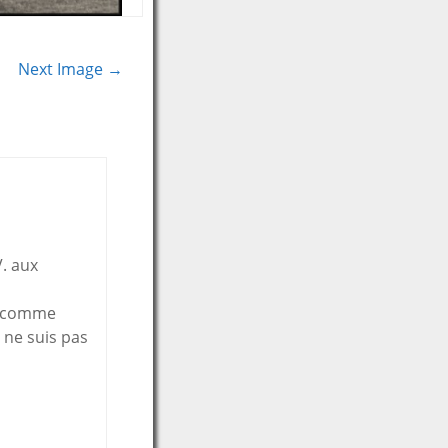
Next Image →
V. aux
ue comme
 ne suis pas