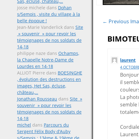
Sas, écluse, château,…
josse michele
dans
Dohan
s/Semois , visite du village à la
belle époque !
← Previous Im
Jean-Marie Vanderlick
dans
Site
» souvenir » pour revoir les
BIMOTE
témoignages de nos soldats de
14-18
philippe naze
dans
Ochamps,
la Chapelle Notre-Dame de
laurent
Lourdes en 14-18
4 OCTOBRE
ALLIOT Pierre
dans
BOESINGHE
Bonjour
, évolution des destructions en
il sembl
images, Het Sas, écluse,
couleur
château,…
La phot
Jonathan Rousseau
dans
Site »
semble 
souvenir » pour revoir les
totalem
témoignages de nos soldats de
14-18
michel
dans
Parcours du
Cordial
Sergent Félix Body d’Auby
Laurent
s/Semois ; 13ème & 19ème de