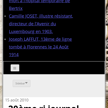
mort à l’hôpital temporaire de
Bertrix
Camille JOSET, illustre résistant,
directeur de l’Avenir du
Luxembourg en 1903.
Joseph LAFFUT, 13ème de ligne
tombé à Florennes le 24 Août
1914
Sidebar
15 août 2010