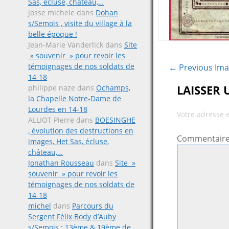
Sas, écluse, château,…
josse michele
dans
Dohan
s/Semois , visite du village à la
belle époque !
Jean-Marie Vanderlick
dans
Site
» souvenir » pour revoir les
témoignages de nos soldats de
← Previous Im
14-18
LAISSER
philippe naze
dans
Ochamps,
la Chapelle Notre-Dame de
Lourdes en 14-18
Votre adresse 
ALLIOT Pierre
dans
BOESINGHE
, évolution des destructions en
Commentair
images, Het Sas, écluse,
château,…
Jonathan Rousseau
dans
Site »
souvenir » pour revoir les
témoignages de nos soldats de
14-18
michel
dans
Parcours du
Sergent Félix Body d’Auby
s/Semois ; 13ème & 19ème de