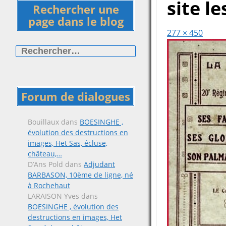
site le
Rechercher une
page dans le blog
277 × 450
Rechercher :
Forum de dialogues
Bouillaux
dans
BOESINGHE ,
évolution des destructions en
images, Het Sas, écluse,
château,…
D’Ans Pold
dans
Adjudant
BARBASON, 10ème de ligne, né
à Rochehaut
LARAISON Yves
dans
BOESINGHE , évolution des
destructions en images, Het