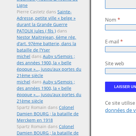
Ligne
Pierre Castetz
dans
Sainte-
Adresse, petite ville « belge »
Nom
*
durant la Grande Guerre
PATOUX jules ( fils )
dans
Nestor Maitrejean, 6ème rég.
E-mail
*
d’art. 97ème batterie, dans la
bataille de l’Yser
michel
dans
Auby s/Semois ;
des années 1900, la « belle
Site web
époque »…, jusqu’aux portes du
21ème siècle
michel
dans
Auby s/Semois ;
des années 1900, la « belle
époque »…, jusqu’aux portes du
21ème siècle
Ce site utili
Spartz Romain
dans
Colonel
données de v
Damien BOURG ; la bataille de
Merckem en 1918
Spartz Romain
dans
Colonel
Damien BOURG ; la bataille de