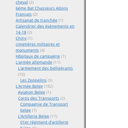
cheval
(2)
6ème Bat Chasseurs Alpins
Français
(2)
Artisanat de tranchée
(1)
Calendrier des évènements en
14-18
(2)
Chiny
(1)
cimetières militaires et
monuments
(4)
Hôpitaux de campagne
(1)
L'armée allemande
(11)
L'armement des belligérants
(10)
Les Zeppelins
(5)
L'Armée Belge
(182)
Aviation Belge
(1)
Corps des Transports
(2)
Compagnie de Transport
belge
(1)
L'Artillerie Belge
(17)
01er régiment d'artillerie