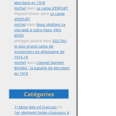
Merckem en 1918
michel
dans
Le camp d’ERFURT
Plapied Olivier
dans
Le camp
d’ERFURT
michel
dans
Nous dédions ce
site web à notre Papa, Félix
BODY
philippe jaillard
dans
SOLTAU,
le plus grand camp de
prisonniers en Allemagne de
1914-18
michel
dans
Colonel Damien
BOURG ; la bataille de Merckem
en 1918
Catégories
113ème Rég.Inf.Français
(1)
1er régiment belge chasseurs à