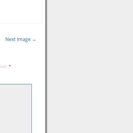
Next Image →
 avec
*