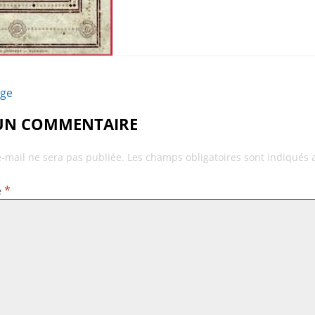
age
 UN COMMENTAIRE
e-mail ne sera pas publiée.
Les champs obligatoires sont indiqués
e
*