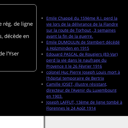
Articles récents
Emile Chappé du 159ème R.I. perd la
 rég. de ligne
vie lors de la délivrance de la Flandre
sur la route de Torhout , 3 semaines
s, décède en
avant la fin de la guerre.
Emile DUMOULIN de Stembert décédé
à Holzminden en 1915
de l’Yser
Edouard PASCAL de Rougiers (83-Var)
perd la vie dans le naufrage du
Provence II le 26 Février 1916
colonel Huc Pierre Joseph Louis mort à
l’hôpital temporaire de Bertrix
Camille JOSET, illustre résistant,
directeur de l’Avenir du Luxembourg
en 1903.
Joseph LAFFUT, 13ème de ligne tombé à
Florennes le 24 Août 1914