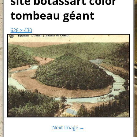
site botassart color
tombeau géant
628 × 430
Next Image →