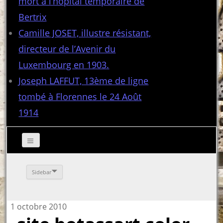
mort à l’hôpital temporaire de
Bertrix
Camille JOSET, illustre résistant,
directeur de l’Avenir du
Luxembourg en 1903.
Joseph LAFFUT, 13ème de ligne
tombé à Florennes le 24 Août
1914
Sidebar
1 octobre 2010