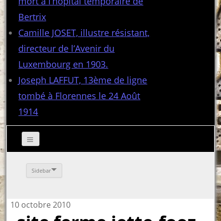
mort à l’hôpital temporaire de
Bertrix
Camille JOSET, illustre résistant,
directeur de l’Avenir du
Luxembourg en 1903.
Joseph LAFFUT, 13ème de ligne
tombé à Florennes le 24 Août
1914
Sidebar
10 octobre 2010