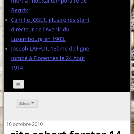
mort à l’hôpital temporaire de
Bertrix
Camille JOSET, illustre résistant,
directeur de l’Avenir du
Luxembourg en 1903.
Joseph LAFFUT, 13ème de ligne
tombé à Florennes le 24 Août
1914
Sidebar
10 octobre 2010