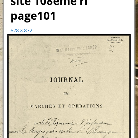
site 108ème ri
page101
628 × 872