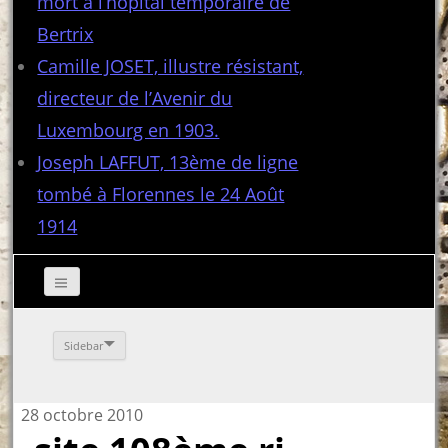
mort à l’hôpital temporaire de
Bertrix
Camille JOSET, illustre résistant,
directeur de l’Avenir du
Luxembourg en 1903.
Joseph LAFFUT, 13ème de ligne
tombé à Florennes le 24 Août
1914
Sidebar
28 octobre 2010