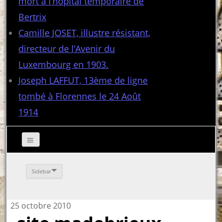
mort à l’hôpital temporaire de
Bertrix
Camille JOSET, illustre résistant,
directeur de l’Avenir du
Luxembourg en 1903.
Joseph LAFFUT, 13ème de ligne
tombé à Florennes le 24 Août
1914
Sidebar
25 octobre 2010