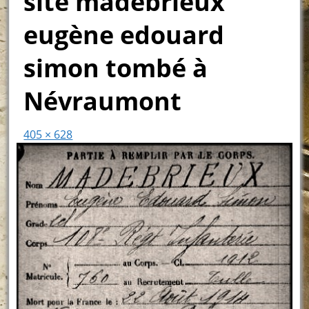
site madebrieux
eugène edouard
simon tombé à
Névraumont
405 × 628