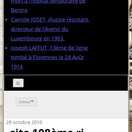
mort à l’hôpital temporaire de
Bertrix
Camille JOSET, illustre résistant,
directeur de l’Avenir du
Luxembourg en 1903.
Joseph LAFFUT, 13ème de ligne
tombé à Florennes le 24 Août
1914
Sidebar
28 octobre 2010