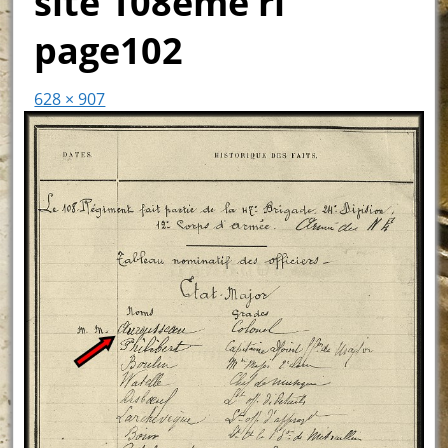
site 108ème ri
page102
628 × 907