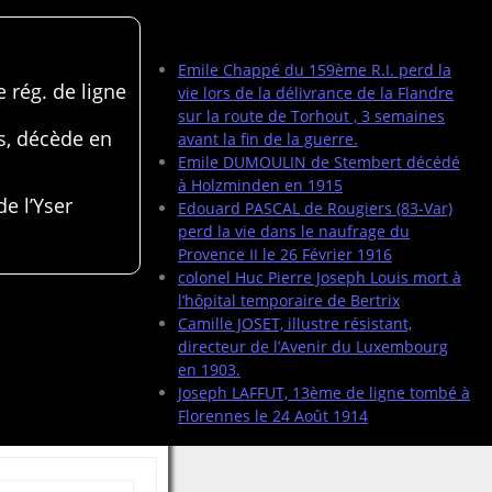
Articles récents
Emile Chappé du 159ème R.I. perd la
 rég. de ligne
vie lors de la délivrance de la Flandre
sur la route de Torhout , 3 semaines
s, décède en
avant la fin de la guerre.
Emile DUMOULIN de Stembert décédé
à Holzminden en 1915
de l’Yser
Edouard PASCAL de Rougiers (83-Var)
perd la vie dans le naufrage du
Provence II le 26 Février 1916
colonel Huc Pierre Joseph Louis mort à
l’hôpital temporaire de Bertrix
Camille JOSET, illustre résistant,
directeur de l’Avenir du Luxembourg
en 1903.
Joseph LAFFUT, 13ème de ligne tombé à
Florennes le 24 Août 1914