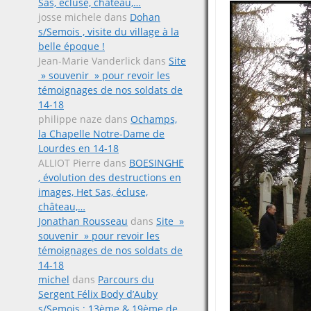
Sas, écluse, château,…
josse michele
dans
Dohan
s/Semois , visite du village à la
belle époque !
Jean-Marie Vanderlick
dans
Site
» souvenir » pour revoir les
témoignages de nos soldats de
14-18
philippe naze
dans
Ochamps,
la Chapelle Notre-Dame de
Lourdes en 14-18
ALLIOT Pierre
dans
BOESINGHE
, évolution des destructions en
images, Het Sas, écluse,
château,…
Jonathan Rousseau
dans
Site »
souvenir » pour revoir les
témoignages de nos soldats de
14-18
michel
dans
Parcours du
Sergent Félix Body d’Auby
s/Semois ; 13ème & 19ème de