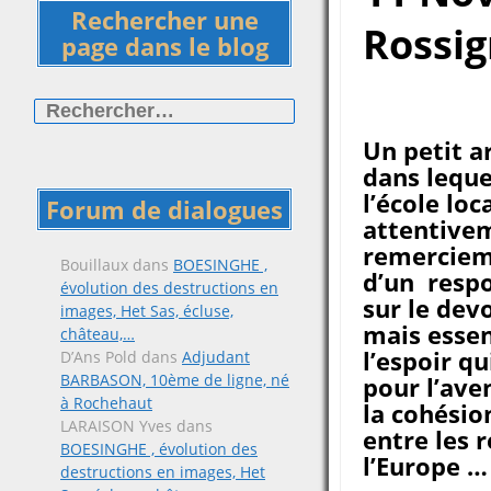
Rechercher une
Rossig
page dans le blog
Rechercher :
Un petit a
dans leque
l’école lo
Forum de dialogues
attentive
remerciem
Bouillaux
dans
BOESINGHE ,
d’un respo
évolution des destructions en
sur le dev
images, Het Sas, écluse,
mais essen
château,…
l’espoir qu
D’Ans Pold
dans
Adjudant
BARBASON, 10ème de ligne, né
pour l’aven
à Rochehaut
la cohésio
LARAISON Yves
dans
entre les 
BOESINGHE , évolution des
l’Europe …
destructions en images, Het