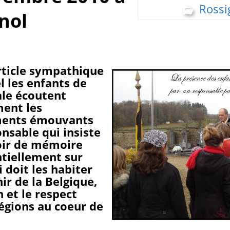
Rossi
nol
rticle sympathique
l les enfants de
cale écoutent
ment les
ents émouvants
nsable qui insiste
oir de mémoire
tiellement sur
i doit les habiter
ir de la Belgique,
n et le respect
régions au coeur de