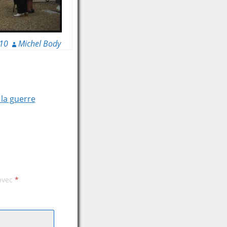
10
Michel Body
 la guerre
 avec
*