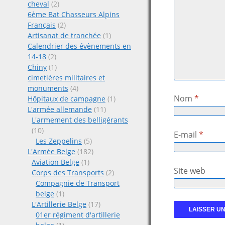
cheval
(2)
6ème Bat Chasseurs Alpins
Français
(2)
Artisanat de tranchée
(1)
Calendrier des évènements en
14-18
(2)
Chiny
(1)
cimetières militaires et
monuments
(4)
Nom
*
Hôpitaux de campagne
(1)
L'armée allemande
(11)
L'armement des belligérants
(10)
E-mail
*
Les Zeppelins
(5)
L'Armée Belge
(182)
Aviation Belge
(1)
Site web
Corps des Transports
(2)
Compagnie de Transport
belge
(1)
L'Artillerie Belge
(17)
01er régiment d'artillerie