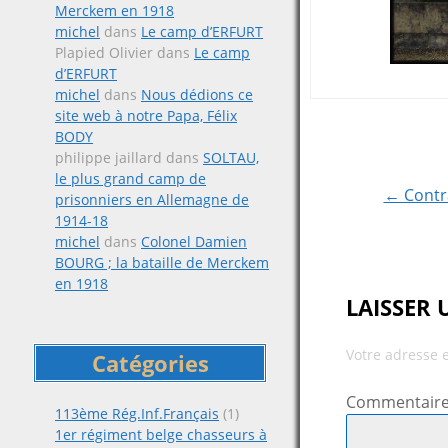
Merckem en 1918
michel
dans
Le camp d’ERFURT
Plapied Olivier
dans
Le camp
d’ERFURT
michel
dans
Nous dédions ce
site web à notre Papa, Félix
Post
BODY
philippe jaillard
dans
SOLTAU,
navigat
le plus grand camp de
← Contra
prisonniers en Allemagne de
1914-18
michel
dans
Colonel Damien
BOURG ; la bataille de Merckem
en 1918
LAISSER
Votre adresse 
Catégories
Commentair
113ème Rég.Inf.Français
(1)
1er régiment belge chasseurs à