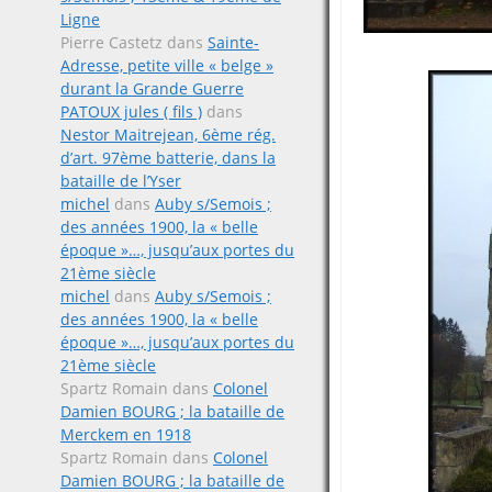
Ligne
Pierre Castetz
dans
Sainte-
Adresse, petite ville « belge »
durant la Grande Guerre
PATOUX jules ( fils )
dans
Nestor Maitrejean, 6ème rég.
d’art. 97ème batterie, dans la
bataille de l’Yser
michel
dans
Auby s/Semois ;
des années 1900, la « belle
époque »…, jusqu’aux portes du
21ème siècle
michel
dans
Auby s/Semois ;
des années 1900, la « belle
époque »…, jusqu’aux portes du
21ème siècle
Spartz Romain
dans
Colonel
Damien BOURG ; la bataille de
Merckem en 1918
Spartz Romain
dans
Colonel
Damien BOURG ; la bataille de