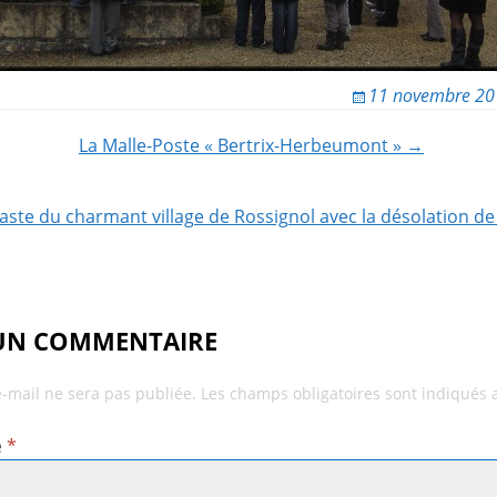
11 novembre 20
La Malle-Poste « Bertrix-Herbeumont » →
ion
ste du charmant village de Rossignol avec la désolation de
 UN COMMENTAIRE
e-mail ne sera pas publiée.
Les champs obligatoires sont indiqués
e
*