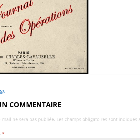
age
 UN COMMENTAIRE
e-mail ne sera pas publiée.
Les champs obligatoires sont indiqués
e
*