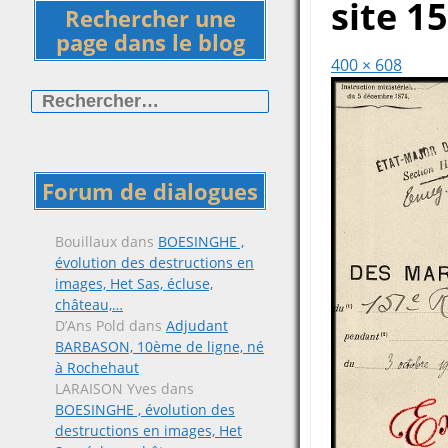
site 1
Rechercher une
page dans le blog
400 × 608
Rechercher :
Forum de dialogues
Bouillaux
dans
BOESINGHE ,
évolution des destructions en
images, Het Sas, écluse,
château,…
D’Ans Pold
dans
Adjudant
BARBASON, 10ème de ligne, né
à Rochehaut
LARAISON Yves
dans
BOESINGHE , évolution des
destructions en images, Het