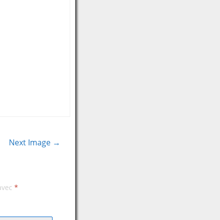
Next Image →
 avec
*