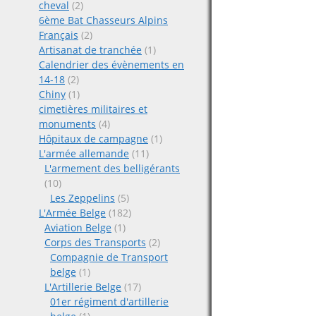
cheval
(2)
6ème Bat Chasseurs Alpins
Français
(2)
Artisanat de tranchée
(1)
Calendrier des évènements en
14-18
(2)
Chiny
(1)
cimetières militaires et
monuments
(4)
Hôpitaux de campagne
(1)
L'armée allemande
(11)
L'armement des belligérants
(10)
Les Zeppelins
(5)
L'Armée Belge
(182)
Aviation Belge
(1)
Corps des Transports
(2)
Compagnie de Transport
belge
(1)
L'Artillerie Belge
(17)
01er régiment d'artillerie