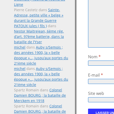
Ligne
Pierre Castetz
dans
Sainte-
Adresse, petite ville « belge »
durant la Grande Guerre
PATOUX jules ( fils )
dans
Nestor Maitrejean, 6ème rég.
d’art. 97ème batterie, dans la
bataille de l’Yser
michel
dans
Auby s/Semois ;
des années 1900, la « belle
Nom
*
époque »…, jusqu’aux portes du
21ème siècle
michel
dans
Auby s/Semois ;
des années 1900, la « belle
E-mail
*
époque »…, jusqu’aux portes du
21ème siècle
Spartz Romain
dans
Colonel
Site web
Damien BOURG ; la bataille de
Merckem en 1918
Spartz Romain
dans
Colonel
Damien BOURG ; la bataille de