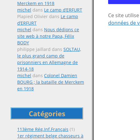
Merckem en 1918
michel
dans
Le camp d’ERFURT
Ce site utili
Plapied Olivier
dans
Le camp
données de v
d’ERFURT
michel
dans
Nous dédions ce
site web à notre Papa, Félix
BODY
philippe jaillard
dans
SOLTAU,
le plus grand camp de
prisonniers en Allemagne de
1914-18
michel
dans
Colonel Damien
BOURG ; la bataille de Merckem
en 1918
Catégories
113ème Rég.Inf.Français
(1)
1er régiment belge chasseurs à