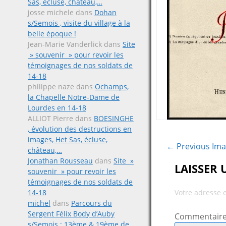
Sas, écluse, château,…
josse michele
dans
Dohan
s/Semois , visite du village à la
belle époque !
Jean-Marie Vanderlick
dans
Site
» souvenir » pour revoir les
témoignages de nos soldats de
14-18
philippe naze
dans
Ochamps,
la Chapelle Notre-Dame de
Lourdes en 14-18
ALLIOT Pierre
dans
BOESINGHE
, évolution des destructions en
images, Het Sas, écluse,
← Previous Im
château,…
Jonathan Rousseau
dans
Site »
LAISSER
souvenir » pour revoir les
témoignages de nos soldats de
14-18
Votre adresse 
michel
dans
Parcours du
Sergent Félix Body d’Auby
Commentair
s/Semois ; 13ème & 19ème de