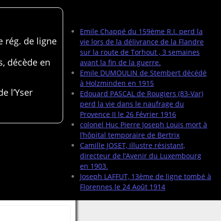
Articles récents
Emile Chappé du 159ème R.I. perd la
 rég. de ligne
vie lors de la délivrance de la Flandre
sur la route de Torhout , 3 semaines
s, décède en
avant la fin de la guerre.
Emile DUMOULIN de Stembert décédé
à Holzminden en 1915
de l’Yser
Edouard PASCAL de Rougiers (83-Var)
perd la vie dans le naufrage du
Provence II le 26 Février 1916
colonel Huc Pierre Joseph Louis mort à
l’hôpital temporaire de Bertrix
Camille JOSET, illustre résistant,
directeur de l’Avenir du Luxembourg
en 1903.
Joseph LAFFUT, 13ème de ligne tombé à
Florennes le 24 Août 1914