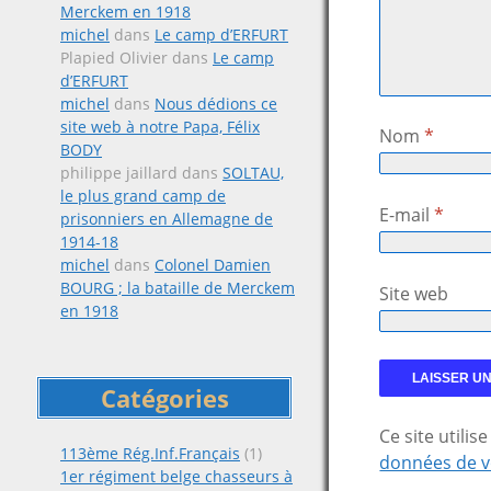
Merckem en 1918
michel
dans
Le camp d’ERFURT
Plapied Olivier
dans
Le camp
d’ERFURT
michel
dans
Nous dédions ce
site web à notre Papa, Félix
Nom
*
BODY
philippe jaillard
dans
SOLTAU,
le plus grand camp de
E-mail
*
prisonniers en Allemagne de
1914-18
michel
dans
Colonel Damien
BOURG ; la bataille de Merckem
Site web
en 1918
Catégories
Ce site utili
113ème Rég.Inf.Français
(1)
données de v
1er régiment belge chasseurs à