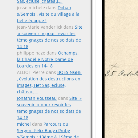
Sas, écluse, château,…
josse michele
dans
Dohan
s/Semois , visite du village à la
belle époque !
Jean-Marie Vanderlick
dans
Site
» souvenir » pour revoir les
témoignages de nos soldats de
14-18
philippe naze
dans
Ochamps,
la Chapelle Notre-Dame de
Lourdes en 14-18
ALLIOT Pierre
dans
BOESINGHE
, évolution des destructions en
images, Het Sas, écluse,
château,…
Jonathan Rousseau
dans
Site »
souvenir » pour revoir les
témoignages de nos soldats de
14-18
michel
dans
Parcours du
Sergent Félix Body d’Auby
s/Semois ; 13ème & 19ème de