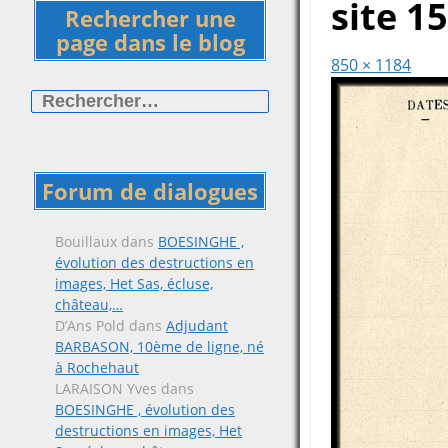
site 1
Rechercher une
page dans le blog
850 × 1184
Rechercher :
Forum de dialogues
Bouillaux
dans
BOESINGHE ,
évolution des destructions en
images, Het Sas, écluse,
château,…
D’Ans Pold
dans
Adjudant
BARBASON, 10ème de ligne, né
à Rochehaut
LARAISON Yves
dans
BOESINGHE , évolution des
destructions en images, Het