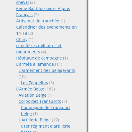
cheval
(2)
6ème Bat Chasseurs Alpins
Français
(2)
Artisanat de tranchée
(1)
Calendrier des évènements en
14-18
(2)
Chiny
(1)
cimetières militaires et
monuments
(4)
Hôpitaux de campagne
(1)
L'armée allemande
(11)
L'armement des belligérants
(10)
Les Zeppelins
(5)
L'Armée Belge
(182)
Aviation Belge
(1)
Corps des Transports
(2)
Compagnie de Transport
belge
(1)
L'Artillerie Belge
(17)
01er régiment d'artillerie