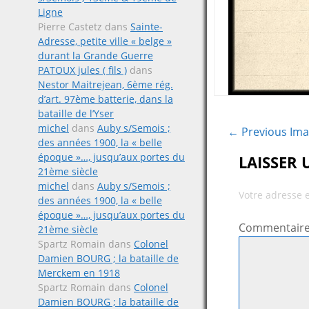
Ligne
Pierre Castetz
dans
Sainte-
Adresse, petite ville « belge »
durant la Grande Guerre
PATOUX jules ( fils )
dans
Nestor Maitrejean, 6ème rég.
d’art. 97ème batterie, dans la
bataille de l’Yser
michel
dans
Auby s/Semois ;
← Previous Im
des années 1900, la « belle
époque »…, jusqu’aux portes du
LAISSER
21ème siècle
michel
dans
Auby s/Semois ;
Votre adresse 
des années 1900, la « belle
époque »…, jusqu’aux portes du
Commentair
21ème siècle
Spartz Romain
dans
Colonel
Damien BOURG ; la bataille de
Merckem en 1918
Spartz Romain
dans
Colonel
Damien BOURG ; la bataille de