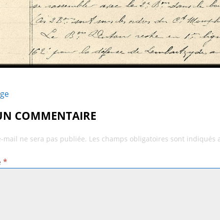
age
 UN COMMENTAIRE
e-mail ne sera pas publiée.
Les champs obligatoires sont indiqués
e
*