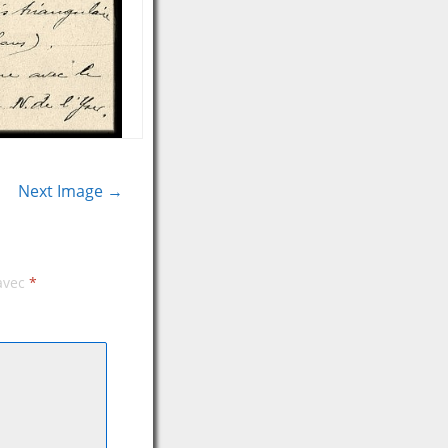
Next Image →
 avec
*