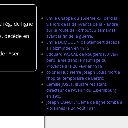
Articles récents
Emile Chappé du 159ème R.I. perd la
 rég. de ligne
vie lors de la délivrance de la Flandre
sur la route de Torhout , 3 semaines
s, décède en
avant la fin de la guerre.
Emile DUMOULIN de Stembert décédé
à Holzminden en 1915
de l’Yser
Edouard PASCAL de Rougiers (83-Var)
perd la vie dans le naufrage du
Provence II le 26 Février 1916
colonel Huc Pierre Joseph Louis mort à
l’hôpital temporaire de Bertrix
Camille JOSET, illustre résistant,
directeur de l’Avenir du Luxembourg
en 1903.
Joseph LAFFUT, 13ème de ligne tombé à
Florennes le 24 Août 1914