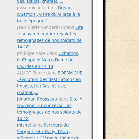
Sas, écluse, château,…
josse michele
dans
Dohan
s/Semois , visite du village à la
belle époque !
Jean-Marie Vanderlick
dans
Site
» souvenir » pour revoir les
témoignages de nos soldats de
14-18
philippe naze
dans
Ochamps,
la Chapelle Notre-Dame de
Lourdes en 14-18
ALLIOT Pierre
dans
BOESINGHE
, évolution des destructions en
images, Het Sas, écluse,
château,…
Jonathan Rousseau
dans
Site »
souvenir » pour revoir les
témoignages de nos soldats de
14-18
michel
dans
Parcours du
Sergent Félix Body d’Auby
s/Semois ; 13ème & 19ème de