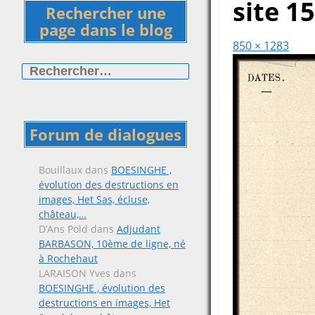
site 1
Rechercher une
page dans le blog
850 × 1283
Rechercher :
Forum de dialogues
Bouillaux
dans
BOESINGHE ,
évolution des destructions en
images, Het Sas, écluse,
château,…
D’Ans Pold
dans
Adjudant
BARBASON, 10ème de ligne, né
à Rochehaut
LARAISON Yves
dans
BOESINGHE , évolution des
destructions en images, Het