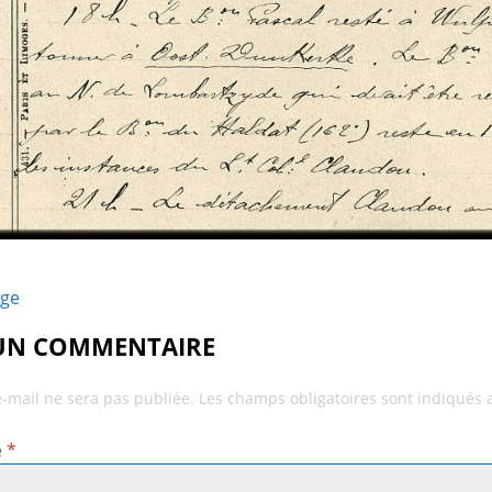
age
 UN COMMENTAIRE
e-mail ne sera pas publiée.
Les champs obligatoires sont indiqués
e
*