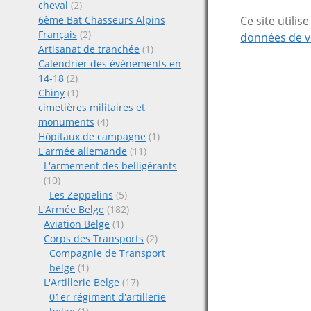
cheval
(2)
Ce site utili
6ème Bat Chasseurs Alpins
Français
(2)
données de v
Artisanat de tranchée
(1)
Calendrier des évènements en
14-18
(2)
Chiny
(1)
cimetières militaires et
monuments
(4)
Hôpitaux de campagne
(1)
L'armée allemande
(11)
L'armement des belligérants
(10)
Les Zeppelins
(5)
L'Armée Belge
(182)
Aviation Belge
(1)
Corps des Transports
(2)
Compagnie de Transport
belge
(1)
L'Artillerie Belge
(17)
01er régiment d'artillerie