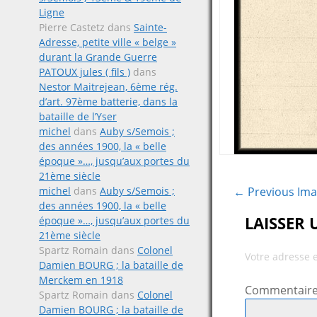
Ligne
Pierre Castetz
dans
Sainte-
Adresse, petite ville « belge »
durant la Grande Guerre
PATOUX jules ( fils )
dans
Nestor Maitrejean, 6ème rég.
d’art. 97ème batterie, dans la
bataille de l’Yser
michel
dans
Auby s/Semois ;
des années 1900, la « belle
époque »…, jusqu’aux portes du
21ème siècle
← Previous Im
michel
dans
Auby s/Semois ;
des années 1900, la « belle
LAISSER
époque »…, jusqu’aux portes du
21ème siècle
Spartz Romain
dans
Colonel
Votre adresse 
Damien BOURG ; la bataille de
Merckem en 1918
Commentair
Spartz Romain
dans
Colonel
Damien BOURG ; la bataille de