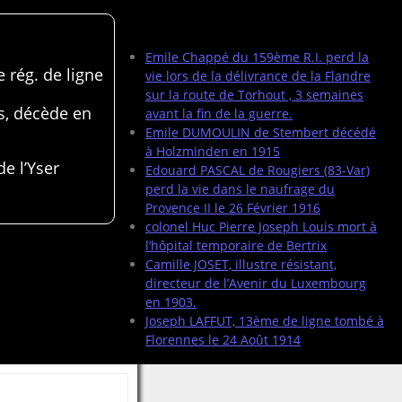
Articles récents
Emile Chappé du 159ème R.I. perd la
 rég. de ligne
vie lors de la délivrance de la Flandre
sur la route de Torhout , 3 semaines
s, décède en
avant la fin de la guerre.
Emile DUMOULIN de Stembert décédé
à Holzminden en 1915
de l’Yser
Edouard PASCAL de Rougiers (83-Var)
perd la vie dans le naufrage du
Provence II le 26 Février 1916
colonel Huc Pierre Joseph Louis mort à
l’hôpital temporaire de Bertrix
Camille JOSET, illustre résistant,
directeur de l’Avenir du Luxembourg
en 1903.
Joseph LAFFUT, 13ème de ligne tombé à
Florennes le 24 Août 1914