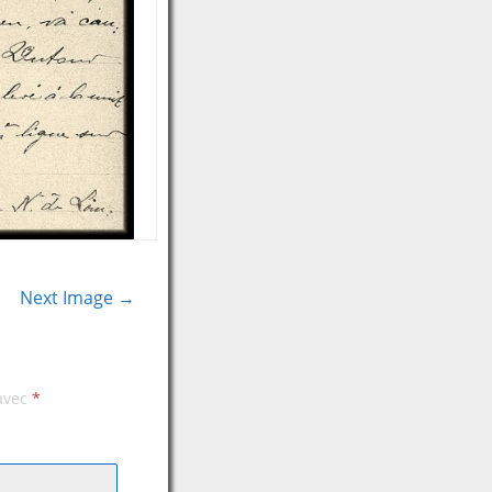
Next Image →
 avec
*