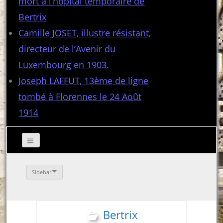
mort à l’hôpital temporaire de
Bertrix
Camille JOSET, illustre résistant,
directeur de l’Avenir du
Luxembourg en 1903.
Joseph LAFFUT, 13ème de ligne
tombé à Florennes le 24 Août
1914
Sidebar
Bertrix