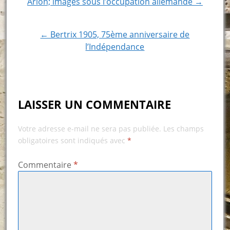
Post
Arlon; images sous l’occupation allemande →
navigation
← Bertrix 1905, 75ème anniversaire de
l’Indépendance
LAISSER UN COMMENTAIRE
Votre adresse e-mail ne sera pas publiée.
Les champs
obligatoires sont indiqués avec
*
Commentaire
*