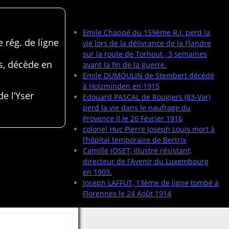
Articles récents
Emile Chappé du 159ème R.I. perd la
 rég. de ligne
vie lors de la délivrance de la Flandre
sur la route de Torhout , 3 semaines
s, décède en
avant la fin de la guerre.
Emile DUMOULIN de Stembert décédé
à Holzminden en 1915
de l’Yser
Edouard PASCAL de Rougiers (83-Var)
perd la vie dans le naufrage du
Provence II le 26 Février 1916
colonel Huc Pierre Joseph Louis mort à
l’hôpital temporaire de Bertrix
Camille JOSET, illustre résistant,
directeur de l’Avenir du Luxembourg
en 1903.
Joseph LAFFUT, 13ème de ligne tombé à
Florennes le 24 Août 1914