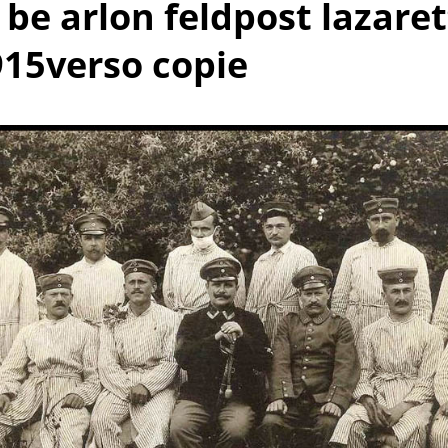
o be arlon feldpost lazaret
915verso copie