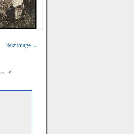
Next Image →
 avec
*