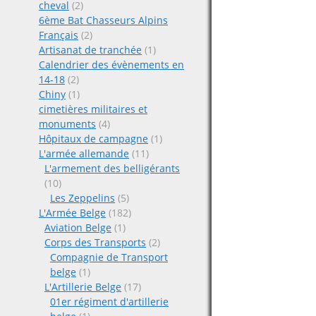
cheval
(2)
6ème Bat Chasseurs Alpins
Français
(2)
Artisanat de tranchée
(1)
Calendrier des évènements en
14-18
(2)
Chiny
(1)
cimetières militaires et
monuments
(4)
Hôpitaux de campagne
(1)
L'armée allemande
(11)
L'armement des belligérants
(10)
Les Zeppelins
(5)
L'Armée Belge
(182)
Aviation Belge
(1)
Corps des Transports
(2)
Compagnie de Transport
belge
(1)
L'Artillerie Belge
(17)
01er régiment d'artillerie