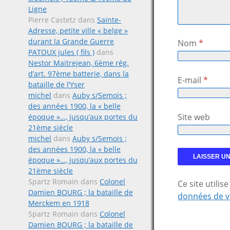
Ligne
Pierre Castetz
dans
Sainte-
Adresse, petite ville « belge »
durant la Grande Guerre
Nom
*
PATOUX jules ( fils )
dans
Nestor Maitrejean, 6ème rég.
d’art. 97ème batterie, dans la
E-mail
*
bataille de l’Yser
michel
dans
Auby s/Semois ;
des années 1900, la « belle
Site web
époque »…, jusqu’aux portes du
21ème siècle
michel
dans
Auby s/Semois ;
des années 1900, la « belle
époque »…, jusqu’aux portes du
21ème siècle
Spartz Romain
dans
Colonel
Ce site utili
Damien BOURG ; la bataille de
données de v
Merckem en 1918
Spartz Romain
dans
Colonel
Damien BOURG ; la bataille de