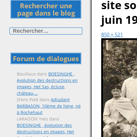
site s
Rechercher une
page dans le blog
juin 1
Rechercher :
850 × 521
Forum de dialogues
Bouillaux
dans
BOESINGHE ,
évolution des destructions en
images, Het Sas, écluse,
château,…
D’Ans Pold
dans
Adjudant
BARBASON, 10ème de ligne, né
à Rochehaut
LARAISON Yves
dans
BOESINGHE , évolution des
destructions en images, Het