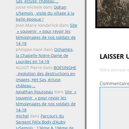
Sas, écluse, château,…
josse michele
dans
Dohan
s/Semois , visite du village à la
belle époque !
Jean-Marie Vanderlick
dans
Site
» souvenir » pour revoir les
témoignages de nos soldats de
14-18
philippe naze
dans
Ochamps,
LAISSER
la Chapelle Notre-Dame de
Lourdes en 14-18
ALLIOT Pierre
dans
BOESINGHE
Votre adresse 
, évolution des destructions en
images, Het Sas, écluse,
Commentair
château,…
Jonathan Rousseau
dans
Site »
souvenir » pour revoir les
témoignages de nos soldats de
14-18
michel
dans
Parcours du
Sergent Félix Body d’Auby
s/Semois ; 13ème & 19ème de