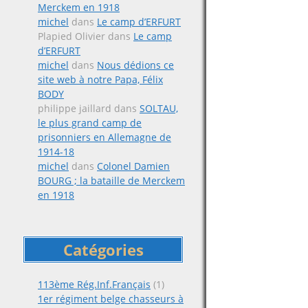
Merckem en 1918
michel
dans
Le camp d’ERFURT
Plapied Olivier
dans
Le camp
d’ERFURT
michel
dans
Nous dédions ce
site web à notre Papa, Félix
BODY
philippe jaillard
dans
SOLTAU,
le plus grand camp de
prisonniers en Allemagne de
1914-18
michel
dans
Colonel Damien
BOURG ; la bataille de Merckem
en 1918
Catégories
113ème Rég.Inf.Français
(1)
1er régiment belge chasseurs à