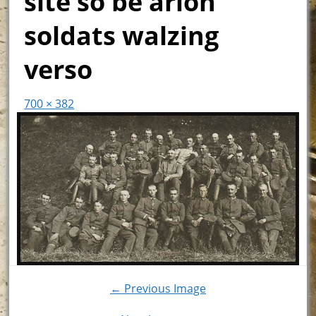
site so be arlon
soldats walzing
verso
700 × 382
← Previous Image