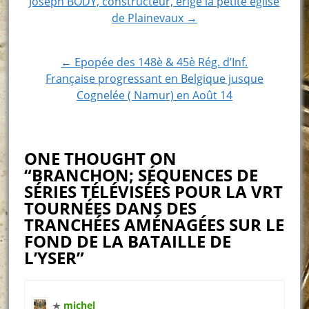
Post
Joseph BODY, constructeur, érige la petite église
de Plainevaux →
navigation
← Epopée des 148è & 45è Rég. d’Inf.
Française progressant en Belgique jusque
Cognelée ( Namur) en Août 14
ONE THOUGHT ON
“BRANCHON; SÉQUENCES DE
SÉRIES TÉLÉVISÉES POUR LA VRT
TOURNÉES DANS DES
TRANCHÉES AMÉNAGÉES SUR LE
FOND DE LA BATAILLE DE
L’YSER”
michel