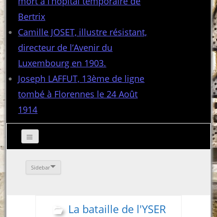
mort à l’hôpital temporaire de
Bertrix
Camille JOSET, illustre résistant,
directeur de l’Avenir du
Luxembourg en 1903.
Joseph LAFFUT, 13ème de ligne
tombé à Florennes le 24 Août
1914
Sidebar
La bataille de l'YSER