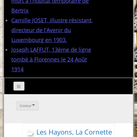
mort à l’hôpital temporaire de
Bertrix
Camille JOSET, illustre résistant,
directeur de l’Avenir du
Luxembourg en 1903.
Joseph LAFFUT, 13ème de ligne
tombé à Florennes le 24 Août
1914
Sidebar
Les Hayons, La Cornette