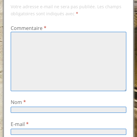
Votre adresse e-mail ne sera pas publiée.
Les champs
obligatoires sont indiqués avec
*
Commentaire
*
Nom
*
E-mail
*