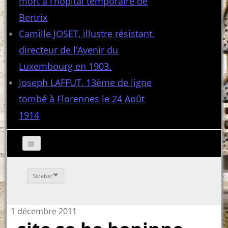
mort à l’hôpital temporaire de
Bertrix
Camille JOSET, illustre résistant,
directeur de l’Avenir du
Luxembourg en 1903.
Joseph LAFFUT, 13ème de ligne
tombé à Florennes le 24 Août
1914
Sidebar
1 décembre 2011