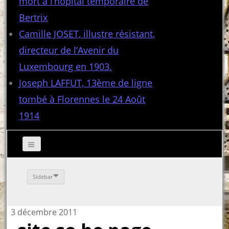
mort à l’hôpital temporaire de
Bertrix
Camille JOSET, illustre résistant,
directeur de l’Avenir du
Luxembourg en 1903.
Joseph LAFFUT, 13ème de ligne
tombé à Florennes le 24 Août
1914
Sidebar
3 décembre 2011