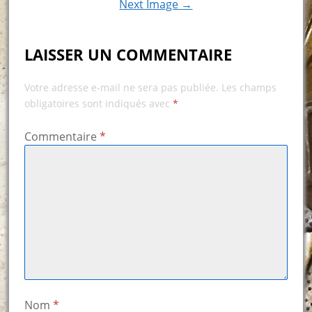
Next Image →
LAISSER UN COMMENTAIRE
Votre adresse e-mail ne sera pas publiée.
Les champs
obligatoires sont indiqués avec
*
Commentaire
*
Nom
*