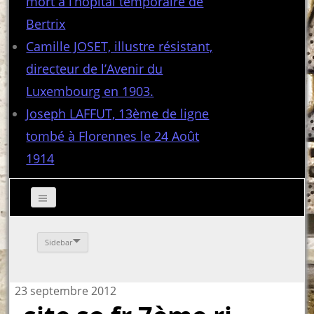
mort à l’hôpital temporaire de
Bertrix
Camille JOSET, illustre résistant,
directeur de l’Avenir du
Luxembourg en 1903.
Joseph LAFFUT, 13ème de ligne
tombé à Florennes le 24 Août
1914
Sidebar
23 septembre 2012