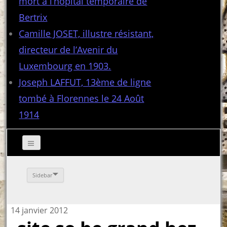
mort à l’hôpital temporaire de
Bertrix
Camille JOSET, illustre résistant,
directeur de l’Avenir du
Luxembourg en 1903.
Joseph LAFFUT, 13ème de ligne
tombé à Florennes le 24 Août
1914
Sidebar
14 janvier 2012