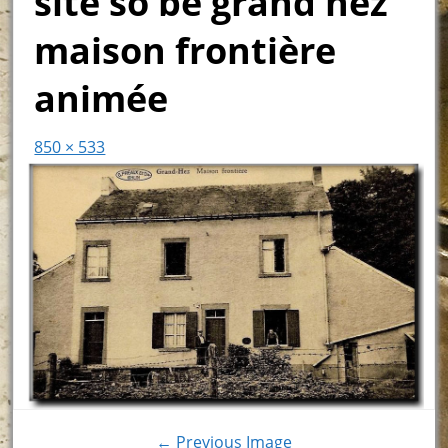
site so be grand hez
maison frontière
animée
850 × 533
← Previous Image