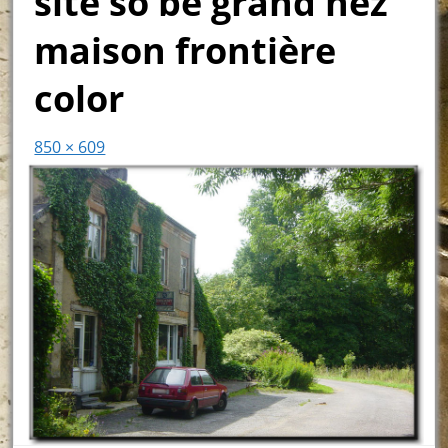
site so be grand hez
maison frontière
color
850 × 609