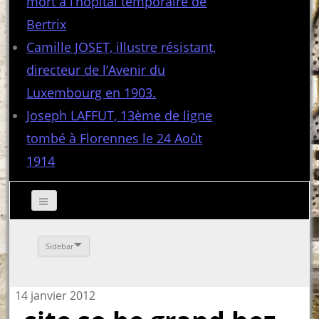
mort à l’hôpital temporaire de
Bertrix
Camille JOSET, illustre résistant,
directeur de l’Avenir du
Luxembourg en 1903.
Joseph LAFFUT, 13ème de ligne
tombé à Florennes le 24 Août
1914
Sidebar
14 janvier 2012