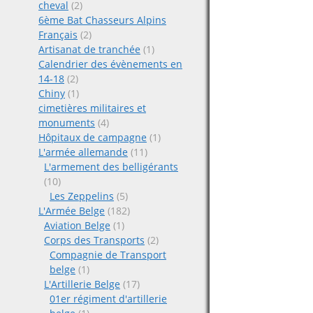
cheval
(2)
6ème Bat Chasseurs Alpins
Français
(2)
Artisanat de tranchée
(1)
Calendrier des évènements en
14-18
(2)
Chiny
(1)
cimetières militaires et
monuments
(4)
Hôpitaux de campagne
(1)
L'armée allemande
(11)
L'armement des belligérants
(10)
Les Zeppelins
(5)
L'Armée Belge
(182)
Aviation Belge
(1)
Corps des Transports
(2)
Compagnie de Transport
belge
(1)
L'Artillerie Belge
(17)
01er régiment d'artillerie