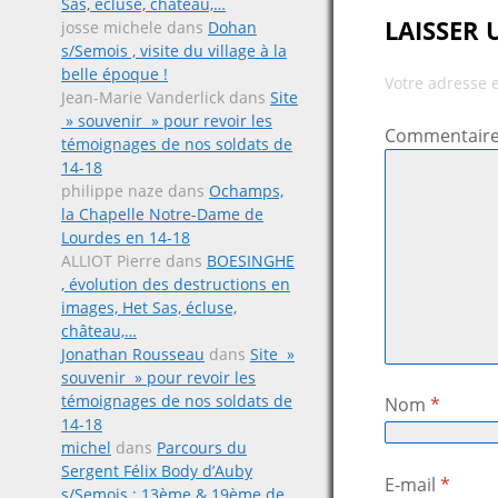
Sas, écluse, château,…
LAISSER
josse michele
dans
Dohan
s/Semois , visite du village à la
belle époque !
Votre adresse 
Jean-Marie Vanderlick
dans
Site
» souvenir » pour revoir les
Commentair
témoignages de nos soldats de
14-18
philippe naze
dans
Ochamps,
la Chapelle Notre-Dame de
Lourdes en 14-18
ALLIOT Pierre
dans
BOESINGHE
, évolution des destructions en
images, Het Sas, écluse,
château,…
Jonathan Rousseau
dans
Site »
souvenir » pour revoir les
témoignages de nos soldats de
Nom
*
14-18
michel
dans
Parcours du
Sergent Félix Body d’Auby
E-mail
*
s/Semois ; 13ème & 19ème de