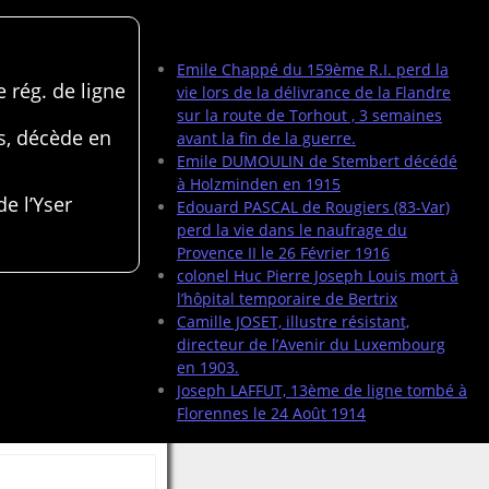
Articles récents
Emile Chappé du 159ème R.I. perd la
 rég. de ligne
vie lors de la délivrance de la Flandre
sur la route de Torhout , 3 semaines
s, décède en
avant la fin de la guerre.
Emile DUMOULIN de Stembert décédé
à Holzminden en 1915
de l’Yser
Edouard PASCAL de Rougiers (83-Var)
perd la vie dans le naufrage du
Provence II le 26 Février 1916
colonel Huc Pierre Joseph Louis mort à
l’hôpital temporaire de Bertrix
Camille JOSET, illustre résistant,
directeur de l’Avenir du Luxembourg
en 1903.
Joseph LAFFUT, 13ème de ligne tombé à
Florennes le 24 Août 1914