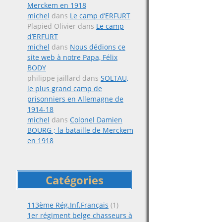
Merckem en 1918
michel
dans
Le camp d’ERFURT
Plapied Olivier
dans
Le camp
d’ERFURT
michel
dans
Nous dédions ce
site web à notre Papa, Félix
BODY
philippe jaillard
dans
SOLTAU,
le plus grand camp de
prisonniers en Allemagne de
1914-18
michel
dans
Colonel Damien
BOURG ; la bataille de Merckem
en 1918
Catégories
113ème Rég.Inf.Français
(1)
1er régiment belge chasseurs à