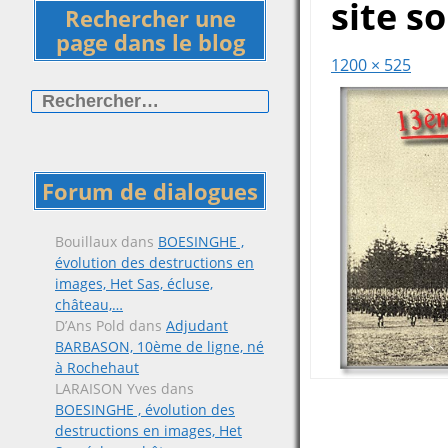
site s
Rechercher une
page dans le blog
1200 × 525
Rechercher :
Forum de dialogues
Bouillaux
dans
BOESINGHE ,
évolution des destructions en
images, Het Sas, écluse,
château,…
D’Ans Pold
dans
Adjudant
BARBASON, 10ème de ligne, né
à Rochehaut
LARAISON Yves
dans
BOESINGHE , évolution des
destructions en images, Het