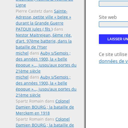
Ligne
Pierre Castetz
dans
Sainte-
Site web
Adresse, petite ville « belge »
durant la Grande Guerre
PATOUX jules ( fils )
dans
Nestor Maitrejean, 6ème rég.
d’art. 97ème batterie, dans la
bataille de l’Yser
michel
dans
Auby s/Semois ;
Ce site utili
des années 1900, la « belle
données de v
époque »…, jusqu’aux portes du
21ème siècle
michel
dans
Auby s/Semois ;
des années 1900, la « belle
époque »…, jusqu’aux portes du
21ème siècle
Spartz Romain
dans
Colonel
Damien BOURG ; la bataille de
Merckem en 1918
Spartz Romain
dans
Colonel
Damien BOURG ; la bataille de