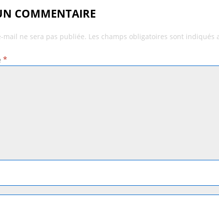
 UN COMMENTAIRE
e-mail ne sera pas publiée.
Les champs obligatoires sont indiqués
e
*