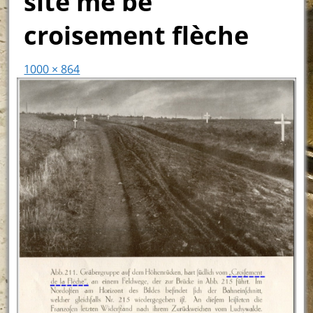
site me be
croisement flèche
1000 × 864