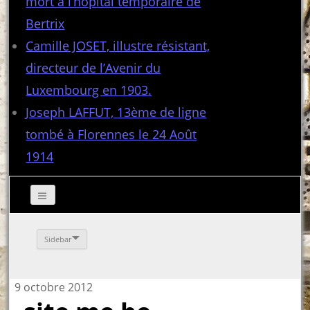
mort à l’hôpital temporaire de
Bertrix
Camille JOSET, illustre résistant,
directeur de l’Avenir du
Luxembourg en 1903.
Joseph LAFFUT, 13ème de ligne
tombé à Florennes le 24 Août
1914
Sidebar
9 octobre 2012