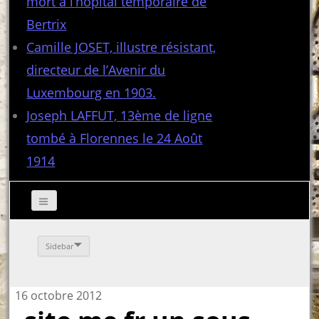
mort à l’hôpital temporaire de
Bertrix
Camille JOSET, illustre résistant,
directeur de l’Avenir du
Luxembourg en 1903.
Joseph LAFFUT, 13ème de ligne
tombé à Florennes le 24 Août
1914
Sidebar
16 octobre 2012