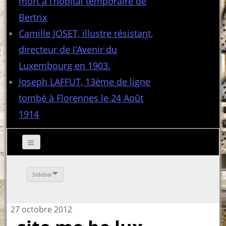
mort à l’hôpital temporaire de
Bertrix
Camille JOSET, illustre résistant,
directeur de l’Avenir du
Luxembourg en 1903.
Joseph LAFFUT, 13ème de ligne
tombé à Florennes le 24 Août
1914
Sidebar
27 octobre 2012