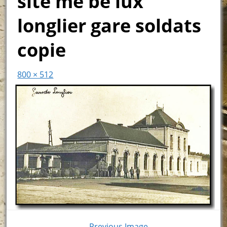
site me be lux
longlier gare soldats
copie
800 × 512
← Previous Image