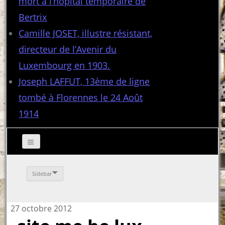
mort à l’hôpital temporaire de
Bertrix
Camille JOSET, illustre résistant,
directeur de l’Avenir du
Luxembourg en 1903.
Joseph LAFFUT, 13ème de ligne
tombé à Florennes le 24 Août
1914
Sidebar
27 octobre 2012