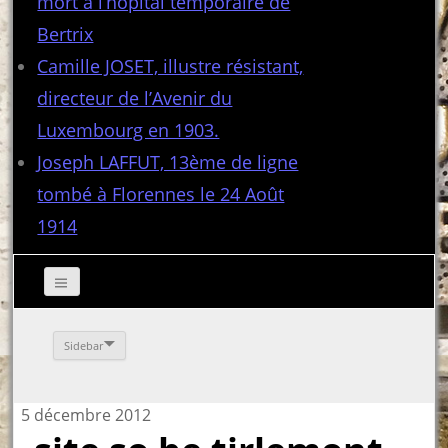
mort à l’hôpital temporaire de
Bertrix
Camille JOSET, illustre résistant,
directeur de l’Avenir du
Luxembourg en 1903.
Joseph LAFFUT, 13ème de ligne
tombé à Florennes le 24 Août
1914
Sidebar
5 décembre 2012