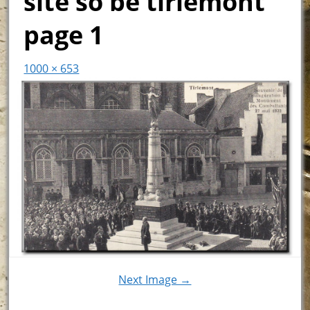
site so be tirlemont
page 1
1000 × 653
Next Image →