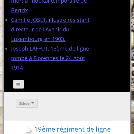
mort à l’hôpital temporaire de
Bertrix
Camille JOSET, illustre résistant,
directeur de l’Avenir du
Luxembourg en 1903.
Joseph LAFFUT, 13ème de ligne
tombé à Florennes le 24 Août
1914
Sidebar
19ème régiment de ligne