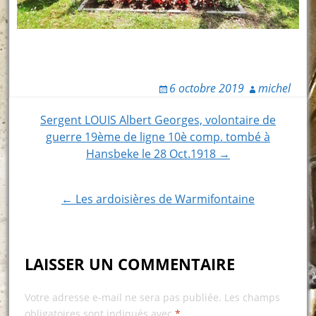
6 octobre 2019
michel
Post
Sergent LOUIS Albert Georges, volontaire de
guerre 19ème de ligne 10è comp. tombé à
navigation
Hansbeke le 28 Oct.1918 →
← Les ardoisières de Warmifontaine
LAISSER UN COMMENTAIRE
Votre adresse e-mail ne sera pas publiée.
Les champs
obligatoires sont indiqués avec
*