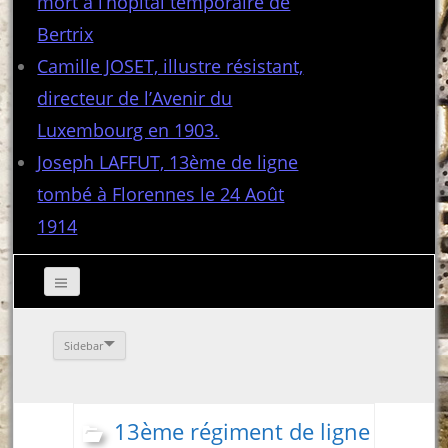
mort à l’hôpital temporaire de
Bertrix
Camille JOSET, illustre résistant,
directeur de l’Avenir du
Luxembourg en 1903.
Joseph LAFFUT, 13ème de ligne
tombé à Florennes le 24 Août
1914
Sidebar
13ème régiment de ligne