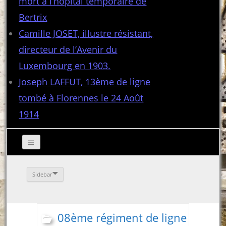
mort à l’hôpital temporaire de
Bertrix
Camille JOSET, illustre résistant,
directeur de l’Avenir du
Luxembourg en 1903.
Joseph LAFFUT, 13ème de ligne
tombé à Florennes le 24 Août
1914
Sidebar
08ème régiment de ligne